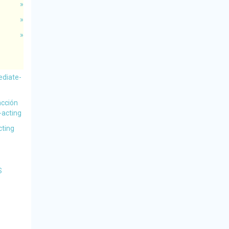
»
»
»
ediate-
acción
-acting
cting
S