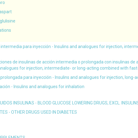
spro
 aspart
 glulisine
ations
 intermedia para inyección - Insulins and analogues for injection, interm
ciones de insulinas de acción intermedia o prolongada con insulinas de 
analogues for injection, intermediate- or long-acting combined with fast
 prolongada para inyección - Insulins and analogues for injection, long-a
lación - Insulins and analogues for inhalation
IDOS INSULINAS - BLOOD GLUCOSE LOWERING DRUGS, EXCL. INSULIN
TES - OTHER DRUGS USED IN DIABETES
SUPPLEMENTS