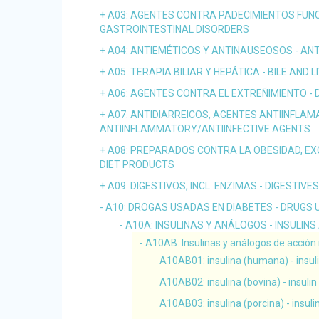
A03
: AGENTES CONTRA PADECIMIENTOS FUNC
GASTROINTESTINAL DISORDERS
A04
: ANTIEMÉTICOS Y ANTINAUSEOSOS - A
A05
: TERAPIA BILIAR Y HEPÁTICA - BILE AND
A06
: AGENTES CONTRA EL EXTREÑIMIENTO -
A07
: ANTIDIARREICOS, AGENTES ANTIINFLAM
ANTIINFLAMMATORY/ANTIINFECTIVE AGENTS
A08
: PREPARADOS CONTRA LA OBESIDAD, EX
DIET PRODUCTS
A09
: DIGESTIVOS, INCL. ENZIMAS - DIGESTIVE
A10
: DROGAS USADAS EN DIABETES - DRUGS 
A10A
: INSULINAS Y ANÁLOGOS - INSULI
A10AB
: Insulinas y análogos de acción
A10AB01
: insulina (humana) - insu
A10AB02
: insulina (bovina) - insuli
A10AB03
: insulina (porcina) - insuli