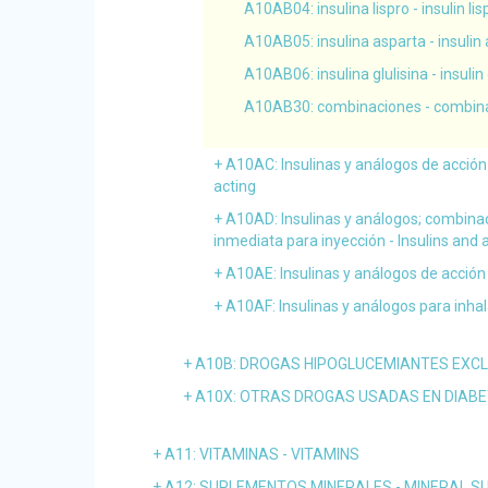
A10AB04
: insulina lispro - insulin li
A10AB05
: insulina asparta - insulin
A10AB06
: insulina glulisina - insulin
A10AB30
: combinaciones - combin
A10AC
: Insulinas y análogos de acción
acting
A10AD
: Insulinas y análogos; combina
inmediata para inyección - Insulins and 
A10AE
: Insulinas y análogos de acción
A10AF
: Insulinas y análogos para inha
A10B
: DROGAS HIPOGLUCEMIANTES EXCLU
A10X
: OTRAS DROGAS USADAS EN DIABE
A11
: VITAMINAS - VITAMINS
A12
: SUPLEMENTOS MINERALES - MINERAL 