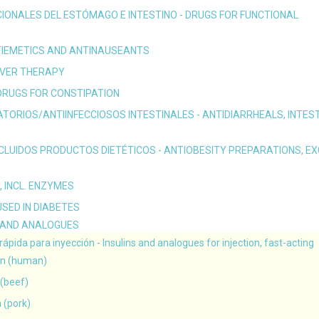
IONALES DEL ESTÓMAGO E INTESTINO - DRUGS FOR FUNCTIONAL
NTIEMETICS AND ANTINAUSEANTS
 LIVER THERAPY
 DRUGS FOR CONSTIPATION
ATORIOS/ANTIINFECCIOSOS INTESTINALES - ANTIDIARRHEALS, INTES
CLUIDOS PRODUCTOS DIETÉTICOS - ANTIOBESITY PREPARATIONS, EX
S, INCL. ENZYMES
USED IN DIABETES
NS AND ANALOGUES
 rápida para inyección - Insulins and analogues for injection, fast-acting
lin (human)
n (beef)
n (pork)