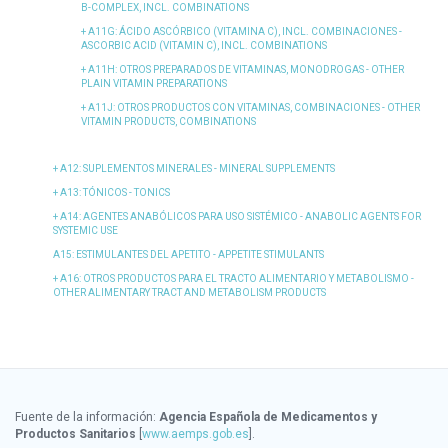
B-COMPLEX, INCL. COMBINATIONS
A11G
: ÁCIDO ASCÓRBICO (VITAMINA C), INCL. COMBINACIONES -
ASCORBIC ACID (VITAMIN C), INCL. COMBINATIONS
A11H
: OTROS PREPARADOS DE VITAMINAS, MONODROGAS - OTHER
PLAIN VITAMIN PREPARATIONS
A11J
: OTROS PRODUCTOS CON VITAMINAS, COMBINACIONES - OTHER
VITAMIN PRODUCTS, COMBINATIONS
A12
: SUPLEMENTOS MINERALES - MINERAL SUPPLEMENTS
A13
: TÓNICOS - TONICS
A14
: AGENTES ANABÓLICOS PARA USO SISTÉMICO - ANABOLIC AGENTS FOR
SYSTEMIC USE
A15
: ESTIMULANTES DEL APETITO - APPETITE STIMULANTS
A16
: OTROS PRODUCTOS PARA EL TRACTO ALIMENTARIO Y METABOLISMO -
OTHER ALIMENTARY TRACT AND METABOLISM PRODUCTS
Fuente de la información:
Agencia Española de Medicamentos y
Productos Sanitarios
[
www.aemps.gob.es
].