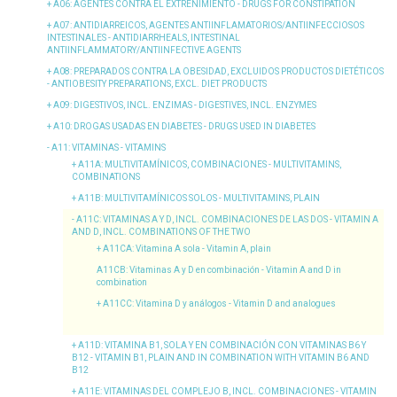
A06
: AGENTES CONTRA EL EXTREÑIMIENTO - DRUGS FOR CONSTIPATION
A07
: ANTIDIARREICOS, AGENTES ANTIINFLAMATORIOS/ANTIINFECCIOSOS
INTESTINALES - ANTIDIARRHEALS, INTESTINAL
ANTIINFLAMMATORY/ANTIINFECTIVE AGENTS
A08
: PREPARADOS CONTRA LA OBESIDAD, EXCLUIDOS PRODUCTOS DIETÉTICOS
- ANTIOBESITY PREPARATIONS, EXCL. DIET PRODUCTS
A09
: DIGESTIVOS, INCL. ENZIMAS - DIGESTIVES, INCL. ENZYMES
A10
: DROGAS USADAS EN DIABETES - DRUGS USED IN DIABETES
A11
: VITAMINAS - VITAMINS
A11A
: MULTIVITAMÍNICOS, COMBINACIONES - MULTIVITAMINS,
COMBINATIONS
A11B
: MULTIVITAMÍNICOS SOLOS - MULTIVITAMINS, PLAIN
A11C
: VITAMINAS A Y D, INCL. COMBINACIONES DE LAS DOS - VITAMIN A
AND D, INCL. COMBINATIONS OF THE TWO
A11CA
: Vitamina A sola - Vitamin A, plain
A11CB
: Vitaminas A y D en combinación - Vitamin A and D in
combination
A11CC
: Vitamina D y análogos - Vitamin D and analogues
A11D
: VITAMINA B1, SOLA Y EN COMBINACIÓN CON VITAMINAS B6 Y
B12 - VITAMIN B1, PLAIN AND IN COMBINATION WITH VITAMIN B6 AND
B12
A11E
: VITAMINAS DEL COMPLEJO B, INCL. COMBINACIONES - VITAMIN