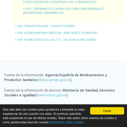
CORTICOSTEROIDS FOR SYSTEMIC USE, COMBINATIONS
H02C
: PREPARADOS CONTRA LAS HORMONAS ADRENALES -
ANTIADRENAL PREPARATIONS
H03
: TERAPIA TIROIDEA - THYROID THERAPY
H04
: HORMONAS PANCREÁTICAS - PANCREATIC HORMONES
H05
: HOMEOSTASIS DEL CALCIO - CALCIUM HOMEOSTASIS
Fuente de la información:
Agencia Española de Medicamentos y
Productos Sanitarios
[
www.aemps.gob.es
].
Fuente de la información de precios:
Ministerio de Sanidad, Servicios
Sociales e Igualdad
[
www.msssi.gob.es
]
Fecha de última actualización de la información:
06/08/2026
Este sitio web usa cookies para ayudarnos a brindarle la mejor
Cerrar
experiencia de uso cuando nos visita. Si continua usándolo,
© 2016 Licitelco España SL -
www.ec-europe.com
está aceptando el uso de dichas cookies. Sepa más sobre cómo usamos las cookies y
cómo gestionarlas leyendo nuestra
información sobre cookies