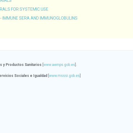
RIALS
VIRALS FOR SYSTEMIC USE
 - IMMUNE SERA AND IMMUNOGLOBULINS
 y Productos Sanitarios
[
www.aemps.gob.es
].
ervicios Sociales e Igualdad
[
www.msssi.gob.es
]