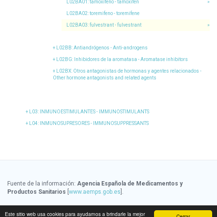
L02BA01
: tamoxifeno - tamoxifen
»
L02BA02
: toremifeno - toremifene
L02BA03
: fulvestrant - fulvestrant
»
L02BB
: Antiandrógenos - Anti-androgens
L02BG
: Inhibidores de la aromatasa - Aromatase inhibitors
L02BX
: Otros antagonistas de hormonas y agentes relacionados -
Other hormone antagonists and related agents
L03
: INMUNOESTIMULANTES - IMMUNOSTIMULANTS
L04
: INMUNOSUPRESORES - IMMUNOSUPPRESSANTS
Fuente de la información:
Agencia Española de Medicamentos y
Productos Sanitarios
[
www.aemps.gob.es
].
Fuente de la información de precios:
Ministerio de Sanidad, Servicios
Este sitio web usa cookies para ayudarnos a brindarle la mejor
Cerrar