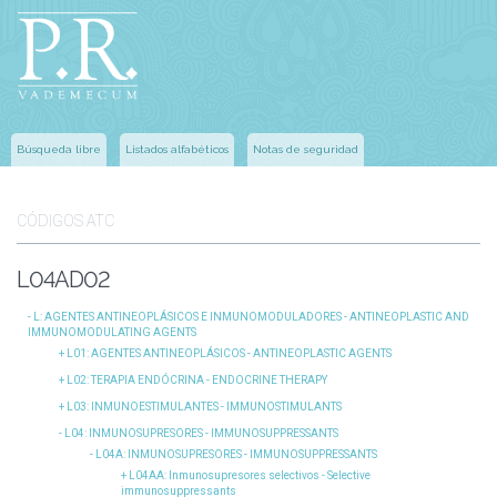
Búsqueda libre
Listados alfabéticos
Notas de seguridad
CÓDIGOS ATC
L04AD02
L
: AGENTES ANTINEOPLÁSICOS E INMUNOMODULADORES - ANTINEOPLASTIC AND
IMMUNOMODULATING AGENTS
L01
: AGENTES ANTINEOPLÁSICOS - ANTINEOPLASTIC AGENTS
L02
: TERAPIA ENDÓCRINA - ENDOCRINE THERAPY
L03
: INMUNOESTIMULANTES - IMMUNOSTIMULANTS
L04
: INMUNOSUPRESORES - IMMUNOSUPPRESSANTS
L04A
: INMUNOSUPRESORES - IMMUNOSUPPRESSANTS
L04AA
: Inmunosupresores selectivos - Selective
immunosuppressants