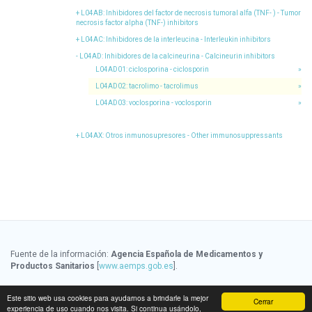
L04AB
: Inhibidores del factor de necrosis tumoral alfa (TNF- ) - Tumor
necrosis factor alpha (TNF-) inhibitors
L04AC
: Inhibidores de la interleucina - Interleukin inhibitors
L04AD
: Inhibidores de la calcineurina - Calcineurin inhibitors
L04AD01
: ciclosporina - ciclosporin
»
L04AD02
: tacrolimo - tacrolimus
»
L04AD03
: voclosporina - voclosporin
»
L04AX
: Otros inmunosupresores - Other immunosuppressants
Fuente de la información:
Agencia Española de Medicamentos y
Productos Sanitarios
[
www.aemps.gob.es
].
Fuente de la información de precios:
Ministerio de Sanidad, Servicios
Este sitio web usa cookies para ayudarnos a brindarle la mejor
Cerrar
Sociales e Igualdad
[
www.msssi.gob.es
]
experiencia de uso cuando nos visita. Si continua usándolo,