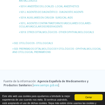
ANTIALLERGICS
S01H
: ANESTÉSICOS LOCALES - LOCAL ANESTHETICS
S01J
: AGENTES DE DIAGNÓSTICO - DIAGNOSTIC AGENTS
S01K
: AUXILIARES EN CIRUGÍA - SURGICAL AIDS
S01L
: AGENTES CONTRA TRASTORNOS VASCULARES OCULARES -
OCULAR VASCULAR DISORDER AGENTS
S01X
: OTROS OFTALMOLÓGICOS - OTHER OPHTHALMOLOGICALS
S02
: OTOLÓGICOS - OTOLOGICALS
S03
: PREPARADOS OFTALMOLÓGICOS Y OTOLÓGICOS - OPHTHALMOLOGICAL
AND OTOLOGICAL PREPARATIONS
Fuente de la información:
Agencia Española de Medicamentos y
Productos Sanitarios
[
www.aemps.gob.es
].
Fuente de la información de precios:
Ministerio de Sanidad, Servicios
Este sitio web usa cookies para ayudarnos a brindarle la mejor
Cerrar
Sociales e Igualdad
[
www.msssi.gob.es
]
experiencia de uso cuando nos visita. Si continua usándolo,
está aceptando el uso de dichas cookies. Sepa más sobre cómo usamos las cookies y