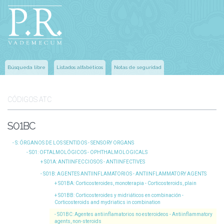
Búsqueda libre
Listados alfabéticos
Notas de seguridad
CÓDIGOS ATC
S01BC
S
: ÓRGANOS DE LOS SENTIDOS - SENSORY ORGANS
S01
: OFTALMOLÓGICOS - OPHTHALMOLOGICALS
S01A
: ANTIINFECCIOSOS - ANTIINFECTIVES
S01B
: AGENTES ANTIINFLAMATORIOS - ANTIINFLAMMATORY AGENTS
S01BA
: Corticosteroides, monoterapia - Corticosteroids, plain
S01BB
: Corticosteroides y midriáticos en combinación -
Corticosteroids and mydriatics in combination
S01BC
: Agentes antiinflamatorios no esteroideos - Antiinflammatory
agents, non-steroids