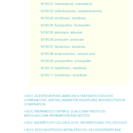
S01BC01
: indometacina - indometacin
S01BC02
: oxifenbutasona - oxyphenbutazone
S01BC03
: diclofenaco - diclofenac
S01BC04
: flurbiprofeno - flurbiprofen
S01BC05
: ketorolaco - ketorolac
S01BC06
: piroxicam - piroxicam
S01BC07
: bendazaco - bendazac
S01BC08
: ácido salicílico - salicylic acid
S01BC09
: pranoprofeno - pranoprofen
S01BC10
: nepafenaco - nepafenac
S01BC11
: bromfenaco - bromfenac
S01C
: AGENTES ANTIINFLAMATORIOS Y ANTIINFECCIOSOS EN
COMBINACIÓN - ANTIINFLAMMATORY AGENTS AND ANTIINFECTIVES IN
COMBINATION
S01E
: PREPARADOS CONTRA EL GLAUCOMA Y MIÓTICOS -
ANTIGLAUCOMA PREPARATIONS AND MIOTICS
S01F
: MIDRIÁTICOS Y CICLOPLÉJICOS - MYDRIATICS AND CYCLOPLEGICS
S01G
: DESCONGESTIVOS Y ANTIALÉRGICOS - DECONGESTANTS AND