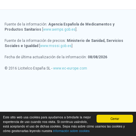
Fuente de la información:
Agencia Española de Medicamentos y
Productos Sanitarios
[
www.aemps.gob.es
].
Fuente de la información de precios:
Ministerio de Sanidad, Servicios
Sociales e Igualdad
[
www.msssi.gob.es
]
Fecha de última actualización de la información:
08/08/2026
© 2016 Licitelco España SL -
www.ec-europe.com
Este sitio web usa cookies para ayudarnos a brindarle la mejor
Cerrar
experiencia de uso cuando nos visita. Si continua usándolo,
está aceptando el uso de dichas cookies. Sepa más sobre cómo usamos las cookies y
cómo gestionarlas leyendo nuestra
información sobre cookies