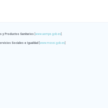
 y Productos Sanitarios
[
www.aemps.gob.es
].
ervicios Sociales e Igualdad
[
www.msssi.gob.es
]