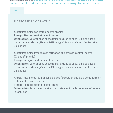
causal entre el uso de paracetamol durante el embarazo y el autismo en niños
Geriatría
RIESGOS PARA GERIATRÍA
Alerta
: Pacientes con estreñimiento crónico
Riesgo
: Riesgo de estreñimiento severo.
Orientación
: Valorar si se puede retirar alguno de ellos. Si no se puede,
instaurar medidas higiénico-dietéticas, y si éstas son insuficientes, añadir
un laxante.
Alerta
: Pacientes tratados con fármacos que provocan estreñimiento
(G_estreñimiento)
Riesgo
: Riesgo de estreñimiento severo.
Orientación
: Valorar si se puede retirar alguno de ellos. Si no se puede,
instaurar medidas higiénico-dietéticas, y si éstas son insuficientes, añadir
un laxante.
Alerta
: Tratamiento regular con opioides (excepto en pautas a demanda) sin
tratamiento laxante asociado
Riesgo
: Riesgo de estreñimiento grave.
Orientación
: Se recomienda añadir al tratamiento un laxante osmótico como
la lactulosa.