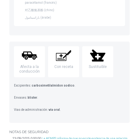
paracétamol (francés)
对乙酰氨基酚 (chino)
باراسيتامول (árabe)
Afecta a la
Con receta
Sustituible
conducción
Excipientes:
carboximetilalmidon sodico
.
Envases:
blister
.
Vias de administración:
vía oral
.
NOTAS DE SEGURIDAD
23/09/2025 0:00:00
La AEMPS informa de que no existe evidencia de una relación