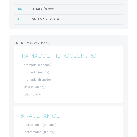
N02
ANALGÉSICOS
N
SISTEMA NERVIOSO
PRINCIPIOS ACTIVOS
TRAMADOL HIDROCLORURO
tramadol (español)
tramadol (inglés)
tramadol (francés)
曲马多 (chino)
ترامادول (árabe)
PARACETAMOL
paracetamol (español)
paracetamol (inglés)