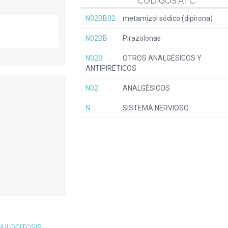
CÓDIGOS ATC
N02BB02
metamizol sódico (dipirona)
N02BB
Pirazolonas
N02B
OTROS ANALGÉSICOS Y
ANTIPIRÉTICOS
N02
ANALGÉSICOS
N
SISTEMA NERVIOSO
NULOCITOSIS