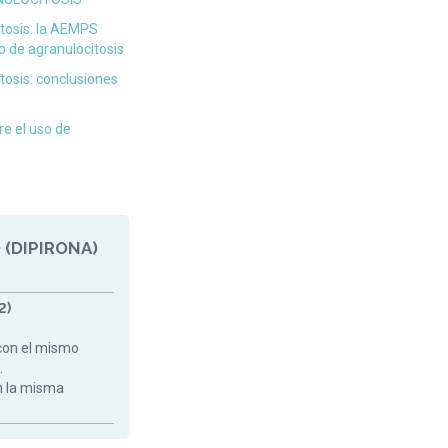
itosis: la AEMPS
o de agranulocitosis
tosis: conclusiones
re el uso de
 (DIPIRONA)
2)
con el mismo
.
on la misma