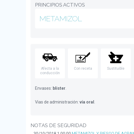
PRINCIPIOS ACTIVOS
METAMIZOL
Afecta a la
Con receta
Sustituible
conducción
Envases:
blister
.
Vias de administración:
vía oral
.
NOTAS DE SEGURIDAD
30/10/2018 1:00:00
METAMIZOL Y RIESGO DE AGRA