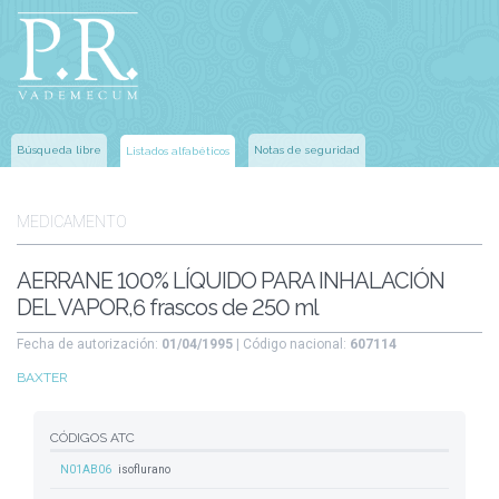
Búsqueda libre
Notas de seguridad
Listados alfabéticos
MEDICAMENTO
AERRANE 100% LÍQUIDO PARA INHALACIÓN
DEL VAPOR,6 frascos de 250 ml
Fecha de autorización:
01/04/1995
| Código nacional:
607114
BAXTER
CÓDIGOS ATC
N01AB06
isoflurano