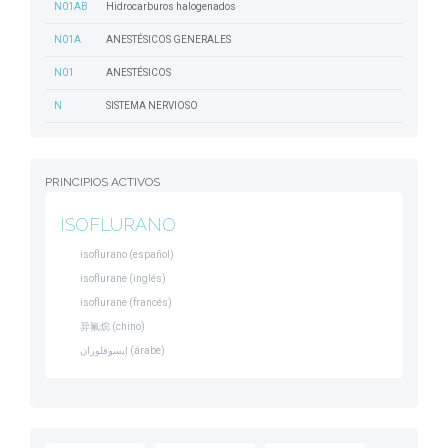
N01AB
Hidrocarburos halogenados
N01A
ANESTÉSICOS GENERALES
N01
ANESTÉSICOS
N
SISTEMA NERVIOSO
PRINCIPIOS ACTIVOS
ISOFLURANO
isoflurano (español)
isoflurane (inglés)
isoflurane (francés)
异氟烷 (chino)
إيسوفلوران (árabe)