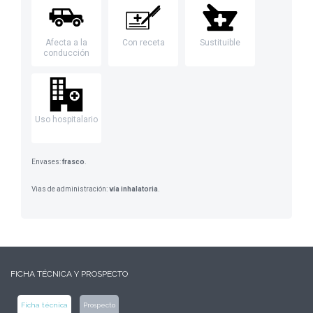
Afecta a la
Con receta
Sustituible
conducción
Uso hospitalario
Envases:
frasco
.
Vias de administración:
vía inhalatoria
.
FICHA TÉCNICA Y PROSPECTO
Ficha técnica
Prospecto