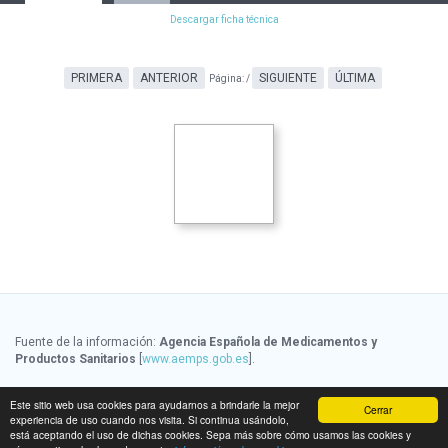
Descargar ficha técnica
PRIMERA
ANTERIOR
SIGUIENTE
ÚLTIMA
Página:
/
Fuente de la información:
Agencia Española de Medicamentos y
Productos Sanitarios
[
www.aemps.gob.es
].
Fuente de la información de precios:
Ministerio de Sanidad, Servicios
Este sitio web usa cookies para ayudarnos a brindarle la mejor
Cerrar
Sociales e Igualdad
[
www.msssi.gob.es
]
experiencia de uso cuando nos visita. Si continua usándolo,
está aceptando el uso de dichas cookies. Sepa más sobre cómo usamos las cookies y