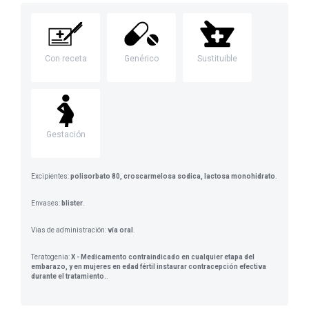
Con receta
Genérico
Sustituible
Gestación
Excipientes:
polisorbato 80, croscarmelosa sodica, lactosa monohidrato
.
Envases:
blister
.
Vias de administración:
vía oral
.
Teratogenia:
X - Medicamento contraindicado en cualquier etapa del
embarazo, y en mujeres en edad fértil instaurar contracepción efectiva
durante el tratamiento.
.