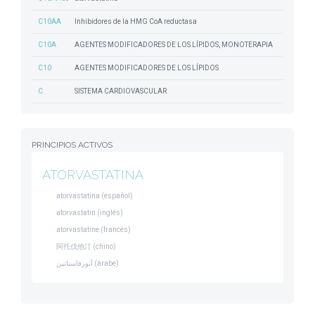
C10AA
Inhibidores de la HMG CoA reductasa
C10A
AGENTES MODIFICADORES DE LOS LÍPIDOS, MONOTERAPIA
C10
AGENTES MODIFICADORES DE LOS LÍPIDOS
C
SISTEMA CARDIOVASCULAR
PRINCIPIOS ACTIVOS
ATORVASTATINA
atorvastatina (español)
atorvastatin (inglés)
atorvastatine (francés)
阿托伐他汀 (chino)
أتورفاستاتين (árabe)