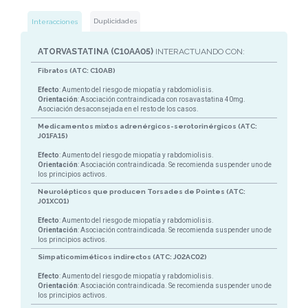
Duplicidades
Interacciones
ATORVASTATINA (C10AA05)
INTERACTUANDO CON:
Fibratos (ATC: C10AB)
Efecto
: Aumento del riesgo de miopatía y rabdomiolisis.
Orientación
: Asociación contraindicada con rosavastatina 40mg.
Asociación desaconsejada en el resto de los casos.
Medicamentos mixtos adrenérgicos-serotorinérgicos (ATC:
J01FA15)
Efecto
: Aumento del riesgo de miopatía y rabdomiolisis.
Orientación
: Asociación contraindicada. Se recomienda suspender uno de
los principios activos.
Neurolépticos que producen Torsades de Pointes (ATC:
J01XC01)
Efecto
: Aumento del riesgo de miopatía y rabdomiolisis.
Orientación
: Asociación contraindicada. Se recomienda suspender uno de
los principios activos.
Simpaticomiméticos indirectos (ATC: J02AC02)
Efecto
: Aumento del riesgo de miopatía y rabdomiolisis.
Orientación
: Asociación contraindicada. Se recomienda suspender uno de
los principios activos.