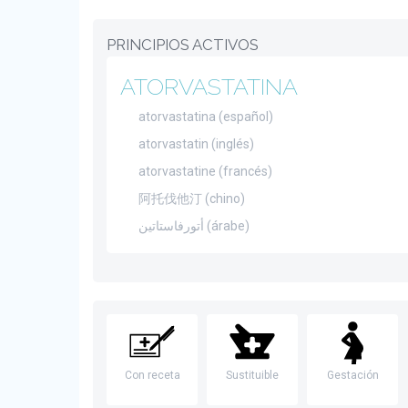
PRINCIPIOS ACTIVOS
ATORVASTATINA
atorvastatina (español)
atorvastatin (inglés)
atorvastatine (francés)
阿托伐他汀 (chino)
أتورفاستاتين (árabe)
Con receta
Sustituible
Gestación