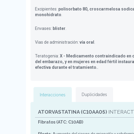
Excipientes:
polisorbato 80, croscarmelosa sodica
monohidrato
.
Envases:
blister
.
Vias de administración:
vía oral
.
Teratogenia:
X - Medicamento contraindicado en c
del embarazo, y en mujeres en edad fértil instaur
efectiva durante el tratamiento.
.
Duplicidades
Interacciones
ATORVASTATINA (C10AA05)
INTERACT
Fibratos (ATC: C10AB)