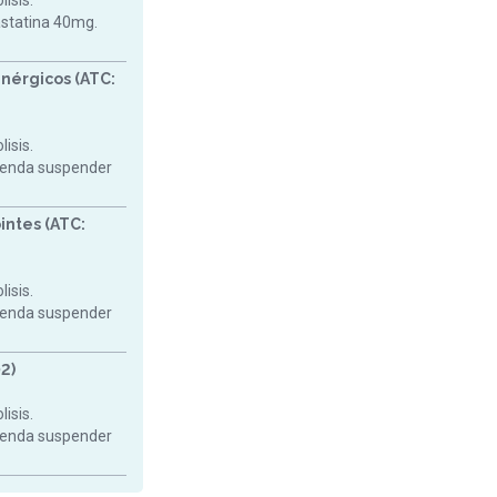
isis.
astatina 40mg.
nérgicos (ATC:
isis.
mienda suspender
intes (ATC:
isis.
mienda suspender
2)
isis.
mienda suspender