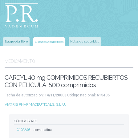
Búsqueda libre
Notas de seguridad
Listados alfabéticos
MEDICAMENTO
CARDYL 40 mg COMPRIMIDOS RECUBIERTOS
CON PELICULA, 500 comprimidos
Fecha de autorización:
14/11/2000
| Código nacional:
615435
VIATRIS PHARMACEUTICALS, S.L.U.
CÓDIGOS ATC
C10AA05
atorvastatina