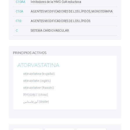
C10AA
Inhibidores de la HMG CoA reductasa
C10A
AGENTES MODIFICADORES DE LOS LÍPIDOS, MONOTERAPIA
C10
AGENTES MODIFICADORES DE LOS LÍPIDOS
C
SISTEMA CARDIOVASCULAR
PRINCIPIOS ACTIVOS
ATORVASTATINA
atorvastatina (español)
atorvastatin (inglés)
atorvastatine (francés)
阿托伐他汀 (chino)
أتورفاستاتين (árabe)