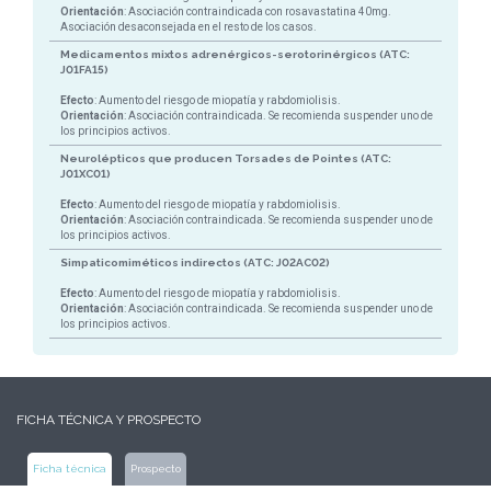
Orientación
: Asociación contraindicada con rosavastatina 40mg.
Asociación desaconsejada en el resto de los casos.
Medicamentos mixtos adrenérgicos-serotorinérgicos (ATC:
J01FA15)
Efecto
: Aumento del riesgo de miopatía y rabdomiolisis.
Orientación
: Asociación contraindicada. Se recomienda suspender uno de
los principios activos.
Neurolépticos que producen Torsades de Pointes (ATC:
J01XC01)
Efecto
: Aumento del riesgo de miopatía y rabdomiolisis.
Orientación
: Asociación contraindicada. Se recomienda suspender uno de
los principios activos.
Simpaticomiméticos indirectos (ATC: J02AC02)
Efecto
: Aumento del riesgo de miopatía y rabdomiolisis.
Orientación
: Asociación contraindicada. Se recomienda suspender uno de
los principios activos.
FICHA TÉCNICA Y PROSPECTO
Ficha técnica
Prospecto