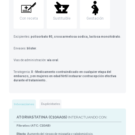
Con receta
Sustituible
Gestación
Excipientes:
polisorbato 80, croscarmelosa sodica, lactosa monohidrato
.
Envases:
blister
.
Vias de administración:
vía oral
.
Teratogenia:
X - Medicamento contraindicado en cualquier etapa del
embarazo, y en mujeres en edad fértil instaurar contracepción efectiva
durante el tratamiento.
.
Duplicidades
Interacciones
ATORVASTATINA (C10AA05)
INTERACTUANDO CON:
Fibratos (ATC: C10AB)
Efecto
: Aumento del riesgo de miopatía y rabdomiolisis.