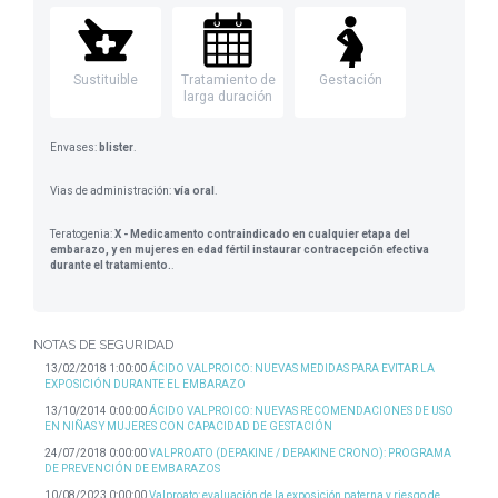
Sustituible
Tratamiento de
Gestación
larga duración
Envases:
blister
.
Vias de administración:
vía oral
.
Teratogenia:
X - Medicamento contraindicado en cualquier etapa del
embarazo, y en mujeres en edad fértil instaurar contracepción efectiva
durante el tratamiento.
.
NOTAS DE SEGURIDAD
13/02/2018 1:00:00
ÁCIDO VALPROICO: NUEVAS MEDIDAS PARA EVITAR LA
EXPOSICIÓN DURANTE EL EMBARAZO
13/10/2014 0:00:00
ÁCIDO VALPROICO: NUEVAS RECOMENDACIONES DE USO
EN NIÑAS Y MUJERES CON CAPACIDAD DE GESTACIÓN
24/07/2018 0:00:00
VALPROATO (DEPAKINE / DEPAKINE CRONO): PROGRAMA
DE PREVENCIÓN DE EMBARAZOS
10/08/2023 0:00:00
Valproato: evaluación de la exposición paterna y riesgo de