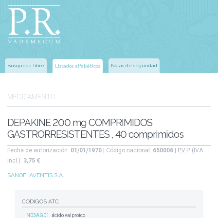
Búsqueda libre
Notas de seguridad
Listados alfabéticos
MEDICAMENTO
DEPAKINE 200 mg COMPRIMIDOS
GASTRORRESISTENTES , 40 comprimidos
Fecha de autorización:
01/01/1970
| Código nacional:
650006
|
P.V.P.
(IVA
incl.):
3,75 €
SANOFI AVENTIS S.A.
CÓDIGOS ATC
N03AG01
ácido valproico