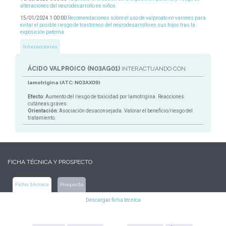
alteraciones del neurodesarrollo en niños
15/01/2024 1:00:00
Recomendaciones sobre el uso de valproato en varones para
evitar el posible riesgo de trastornos del neurodesarrollo en sus hijos tras la
exposición paterna
Interacciones
ÁCIDO VALPROICO (N03AG01)
INTERACTUANDO CON:
lamotrigina (ATC: N03AX09)
Efecto
: Aumento del riesgo de toxicidad por lamotrigina. Reacciones
cutáneas graves.
Orientación
: Asociación desaconsejada. Valorar el beneficio/riesgo del
tratamiento.
FICHA TÉCNICA Y PROSPECTO
Ficha técnica
Prospecto
Descargar ficha técnica