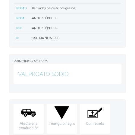
N03AG
Derivados de los ácidos grasos
N03A
ANTIEPILÉPTICOS
N03
ANTIEPILÉPTICOS
N
SISTEMA NERVIOSO
PRINCIPIOS ACTIVOS
VALPROATO SODIO
Afecta a la
Triángulo negro
Con receta
conducción