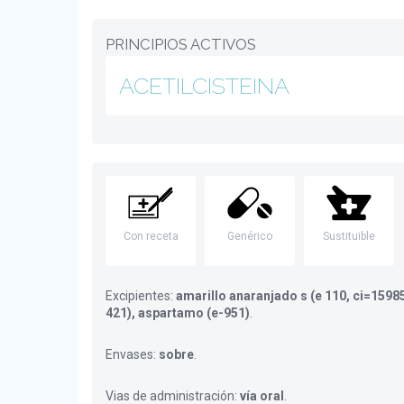
PRINCIPIOS ACTIVOS
ACETILCISTEINA
Con receta
Genérico
Sustituible
Excipientes:
amarillo anaranjado s (e 110, ci=15985
421), aspartamo (e-951)
.
Envases:
sobre
.
Vias de administración:
vía oral
.