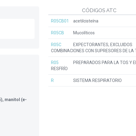
CÓDIGOS ATC
R05CB01
acetilcisteína
R05CB
Mucolíticos
R05C
EXPECTORANTES, EXCLUIDOS
COMBINACIONES CON SUPRESORES DE LA 
R05
PREPARADOS PARA LA TOS Y E
RESFRÍO
R
SISTEMA RESPIRATORIO
), manitol (e-