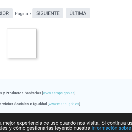
RIOR
SIGUIENTE
ÚLTIMA
Página:
/
 y Productos Sanitarios
[
www.aemps.gob.es
].
ervicios Sociales e Igualdad
[
www.msssi.gob.es
]
a mejor experiencia de uso cuando nos visita. Si continua u
ies y cómo gestionarlas leyendo nuestra
información sobre