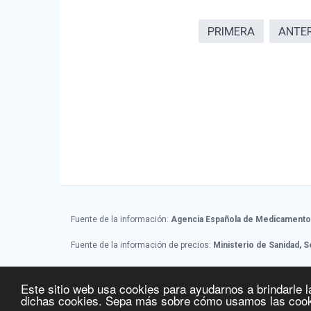
PRIMERA
ANTE
Fuente de la información:
Agencia Española de Medicamentos
Fuente de la información de precios:
Ministerio de Sanidad, S
Fecha de última actualización de la información:
06/08/2026
Este sitio web usa cookies para ayudarnos a brindarle l
dichas cookies. Sepa más sobre cómo usamos las cook
© 2016 Licitelco España SL -
www.ec-europe.com