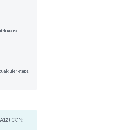
hidratada
.
ualquier etapa
o
.
A12)
CON: