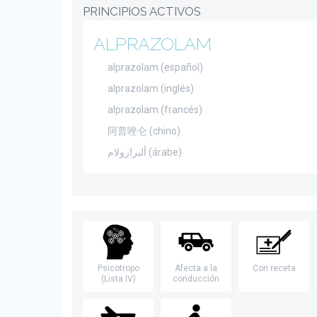
PRINCIPIOS ACTIVOS
ALPRAZOLAM
alprazolam (español)
alprazolam (inglés)
alprazolam (francés)
阿普唑仑 (chino)
ألبرازولام (árabe)
Psicotropo
Afecta a la
Con receta
(Lista IV)
conducción