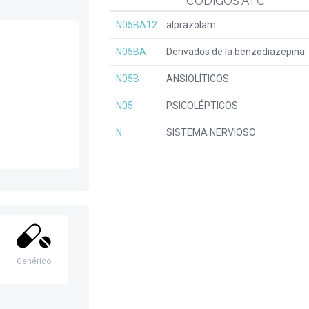
CÓDIGOS ATC
N05BA12
alprazolam
N05BA
Derivados de la benzodiazepina
N05B
ANSIOLÍTICOS
N05
PSICOLÉPTICOS
N
SISTEMA NERVIOSO
Genérico