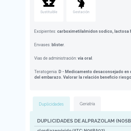
Sustituible
Gestación
Excipientes:
carboximetilalmidon sodico, lactosa 
Envases:
blister
.
Vias de administración:
vía oral
.
Teratogenia:
D - Medicamento desaconsejado en c
del embarazo. Valorar la relación beneficio riesg
Geriatría
Duplicidades
DUPLICIDADES DE ALPRAZOLAM (N05B
clordiazepóxido (ATC: N05BA02)