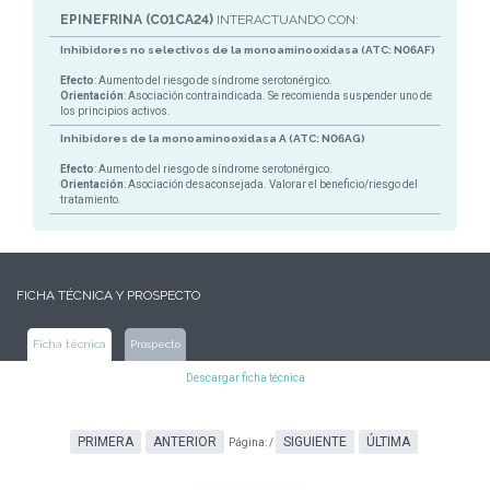
EPINEFRINA (C01CA24)
INTERACTUANDO CON:
Inhibidores no selectivos de la monoaminooxidasa (ATC: N06AF)
Efecto
: Aumento del riesgo de síndrome serotonérgico.
Orientación
: Asociación contraindicada. Se recomienda suspender uno de
los principios activos.
Inhibidores de la monoaminooxidasa A (ATC: N06AG)
Efecto
: Aumento del riesgo de síndrome serotonérgico.
Orientación
: Asociación desaconsejada. Valorar el beneficio/riesgo del
tratamiento.
FICHA TÉCNICA Y PROSPECTO
Ficha técnica
Prospecto
Descargar ficha técnica
PRIMERA
ANTERIOR
SIGUIENTE
ÚLTIMA
Página:
/