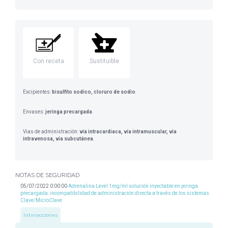
Con receta
Sustituible
Excipientes:
bisulfito sodico, cloruro de sodio
.
Envases:
jeringa precargada
.
Vias de administración:
vía intracardiaca, vía intramuscular, vía
intravenosa, vía subcutánea
.
NOTAS DE SEGURIDAD
05/07/2022 0:00:00
Adrenalina Level 1mg/ml solución inyectable en jeringa
precargada: incompatibilidad de administración directa a través de los sistemas
Clave/MicroClave
Interacciones