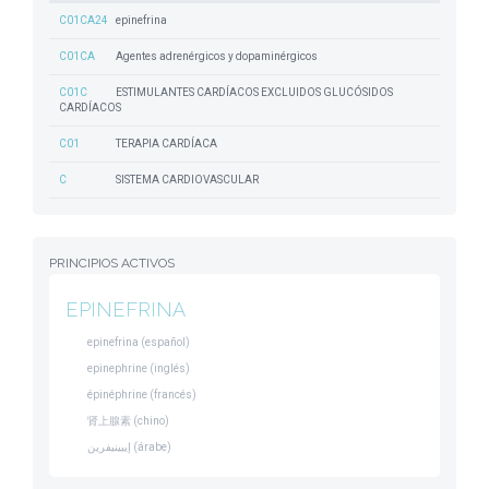
C01CA24
epinefrina
C01CA
Agentes adrenérgicos y dopaminérgicos
C01C
ESTIMULANTES CARDÍACOS EXCLUIDOS GLUCÓSIDOS
CARDÍACOS
C01
TERAPIA CARDÍACA
C
SISTEMA CARDIOVASCULAR
PRINCIPIOS ACTIVOS
EPINEFRINA
epinefrina (español)
epinephrine (inglés)
épinéphrine (francés)
肾上腺素 (chino)
إيبينيفرين (árabe)