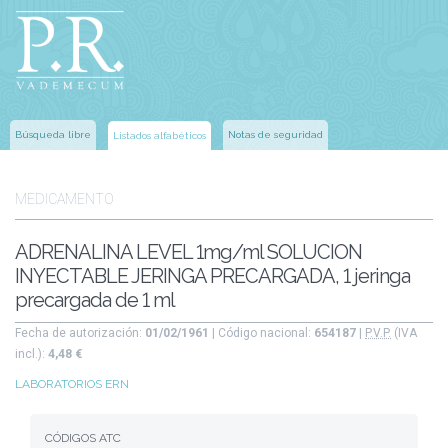
Búsqueda libre
Notas de seguridad
Listados alfabéticos
MEDICAMENTO
ADRENALINA LEVEL 1mg/ml SOLUCION
INYECTABLE JERINGA PRECARGADA, 1 jeringa
precargada de 1 ml
Fecha de autorización:
01/02/1961
| Código nacional:
654187
|
P.V.P.
(IVA
incl.):
4,48 €
LABORATORIOS ERN
CÓDIGOS ATC