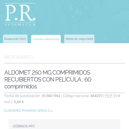
Búsqueda libre
Notas de seguridad
Listados alfabéticos
MEDICAMENTO
ALDOMET 250 MG COMPRIMIDOS
RECUBIERTOS CON PELÍCULA , 60
comprimidos
Fecha de autorización:
01/06/1962
| Código nacional:
654237
|
P.V.P.
(IVA
incl.):
5,54 €
EUROMED PHARMA SPAIN S.L.
CÓDIGOS ATC