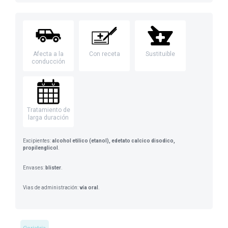
Afecta a la
Con receta
Sustituible
conducción
Tratamiento de
larga duración
Excipientes:
alcohol etilico (etanol), edetato calcico disodico,
propilenglicol
.
Envases:
blister
.
Vias de administración:
vía oral
.
Geriatría