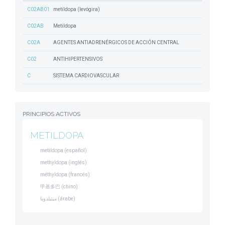
C02AB01
metildopa (levógira)
C02AB
Metildopa
C02A
AGENTES ANTIADRENÉRGICOS DE ACCIÓN CENTRAL
C02
ANTIHIPERTENSIVOS
C
SISTEMA CARDIOVASCULAR
PRINCIPIOS ACTIVOS
METILDOPA
metildopa (español)
methyldopa (inglés)
méthyldopa (francés)
甲基多巴 (chino)
ميثيلدوبا (árabe)