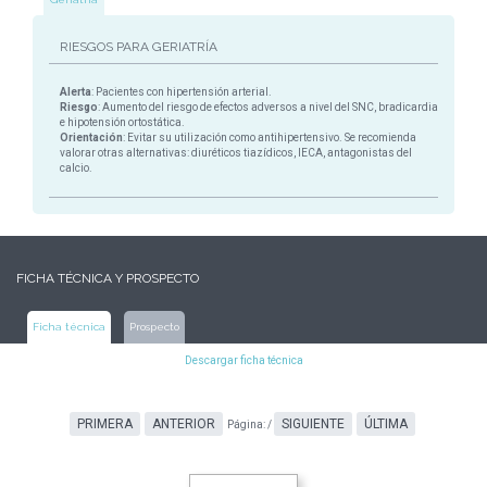
RIESGOS PARA GERIATRÍA
Alerta
: Pacientes con hipertensión arterial.
Riesgo
: Aumento del riesgo de efectos adversos a nivel del SNC, bradicardia
e hipotensión ortostática.
Orientación
: Evitar su utilización como antihipertensivo. Se recomienda
valorar otras alternativas: diuréticos tiazídicos, IECA, antagonistas del
calcio.
FICHA TÉCNICA Y PROSPECTO
Ficha técnica
Prospecto
Descargar ficha técnica
PRIMERA
ANTERIOR
SIGUIENTE
ÚLTIMA
Página:
/