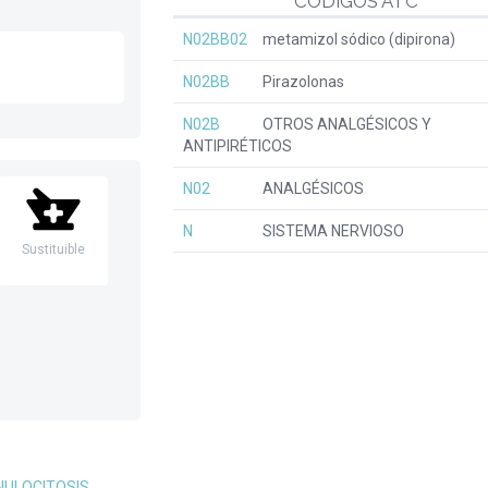
CÓDIGOS ATC
N02BB02
metamizol sódico (dipirona)
N02BB
Pirazolonas
N02B
OTROS ANALGÉSICOS Y
ANTIPIRÉTICOS
N02
ANALGÉSICOS
N
SISTEMA NERVIOSO
Sustituible
NULOCITOSIS