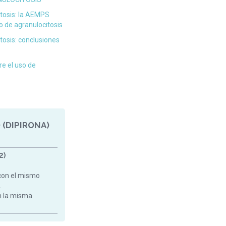
itosis: la AEMPS
o de agranulocitosis
tosis: conclusiones
re el uso de
 (DIPIRONA)
2)
con el mismo
.
on la misma