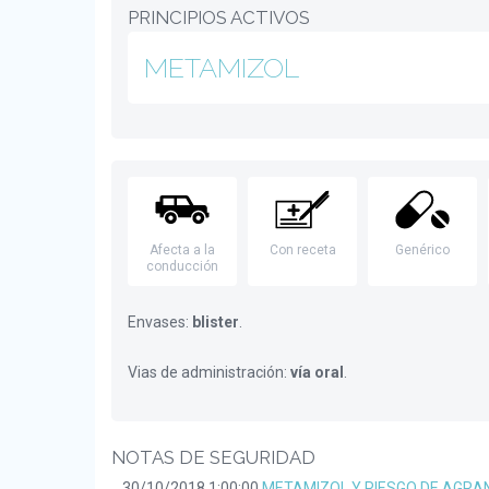
PRINCIPIOS ACTIVOS
METAMIZOL
Afecta a la
Con receta
Genérico
conducción
Envases:
blister
.
Vias de administración:
vía oral
.
NOTAS DE SEGURIDAD
30/10/2018 1:00:00
METAMIZOL Y RIESGO DE AGRA