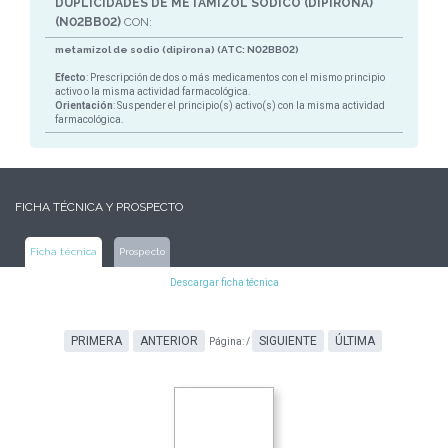
DUPLICIDADES DE METAMIZOL SÓDICO (DIPIRONA)
(N02BB02)
CON:
metamizol de sodio (dipirona) (ATC: N02BB02)
Efecto
: Prescripción de dos o más medicamentos con el mismo principio
activo o la misma actividad farmacológica.
Orientación
: Suspender el principio(s) activo(s) con la misma actividad
farmacológica.
FICHA TÉCNICA Y PROSPECTO
Ficha técnica
Prospecto
Descargar ficha técnica
PRIMERA
ANTERIOR
SIGUIENTE
ÚLTIMA
Página:
/