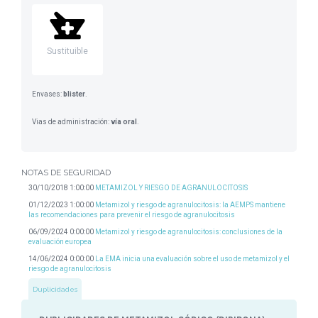
Sustituible
Envases:
blister
.
Vias de administración:
vía oral
.
NOTAS DE SEGURIDAD
30/10/2018 1:00:00
METAMIZOL Y RIESGO DE AGRANULOCITOSIS
01/12/2023 1:00:00
Metamizol y riesgo de agranulocitosis: la AEMPS mantiene
las recomendaciones para prevenir el riesgo de agranulocitosis
06/09/2024 0:00:00
Metamizol y riesgo de agranulocitosis: conclusiones de la
evaluación europea
14/06/2024 0:00:00
La EMA inicia una evaluación sobre el uso de metamizol y el
riesgo de agranulocitosis
Duplicidades