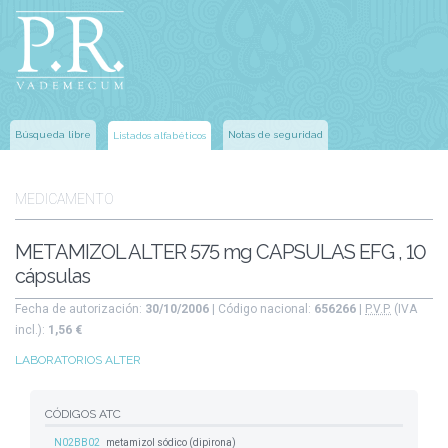
Búsqueda libre
Notas de seguridad
Listados alfabéticos
MEDICAMENTO
METAMIZOL ALTER 575 mg CAPSULAS EFG , 10
cápsulas
Fecha de autorización:
30/10/2006
| Código nacional:
656266
|
P.V.P.
(IVA
incl.):
1,56 €
LABORATORIOS ALTER
CÓDIGOS ATC
N02BB02
metamizol sódico (dipirona)