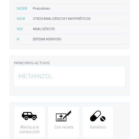
N02BB
Pirazolonas
N02B
OTROS ANALGÉSICOS Y ANTIPIRÉTICOS
N02
ANALGÉSICOS
N
SISTEMA NERVIOSO
PRINCIPIOS ACTIVOS
METAMIZOL
Afecta a la
Con receta
Genérico
conducción