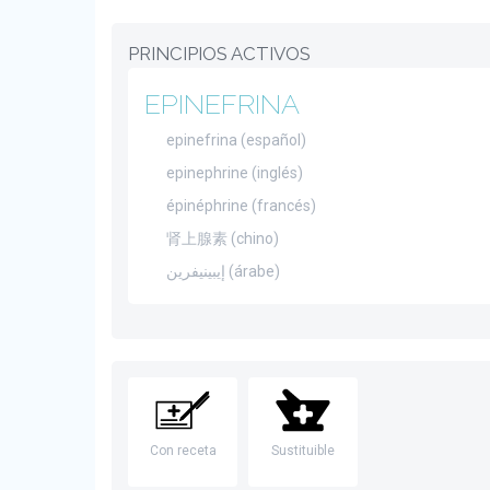
PRINCIPIOS ACTIVOS
EPINEFRINA
epinefrina (español)
epinephrine (inglés)
épinéphrine (francés)
肾上腺素 (chino)
إيبينيفرين (árabe)
Con receta
Sustituible