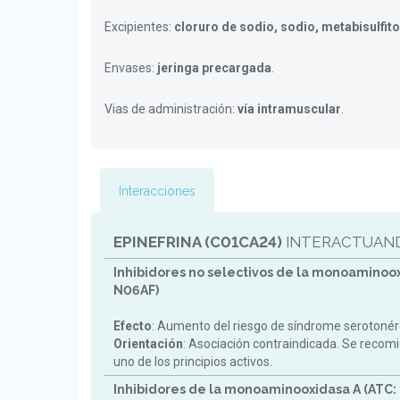
Excipientes:
cloruro de sodio, sodio, metabisulfito
Envases:
jeringa precargada
.
Vias de administración:
vía intramuscular
.
Interacciones
EPINEFRINA (C01CA24)
INTERACTUAND
Inhibidores no selectivos de la monoaminoox
N06AF)
Efecto
: Aumento del riesgo de síndrome serotonér
Orientación
: Asociación contraindicada. Se reco
uno de los principios activos.
Inhibidores de la monoaminooxidasa A (ATC: