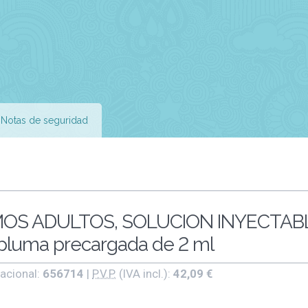
Notas de seguridad
OS ADULTOS, SOLUCION INYECTAB
luma precargada de 2 ml
acional:
656714
|
P.V.P.
(IVA incl.):
42,09 €