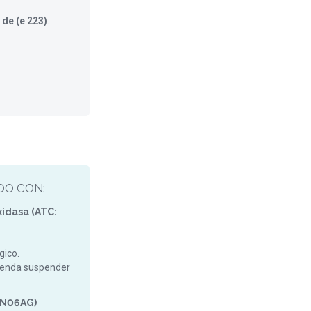
 de (e 223)
.
O CON:
idasa (ATC:
gico.
mienda suspender
 N06AG)