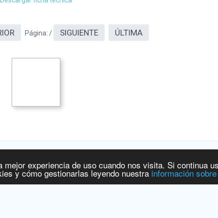
Descargar ficha técnica
RIOR
SIGUIENTE
ÚLTIMA
Página:
/
a mejor experiencia de uso cuando nos visita. Si continua u
 y Productos Sanitarios
[
www.aemps.gob.es
].
ies y cómo gestionarlas leyendo nuestra
información sobre
ervicios Sociales e Igualdad
[
www.msssi.gob.es
]