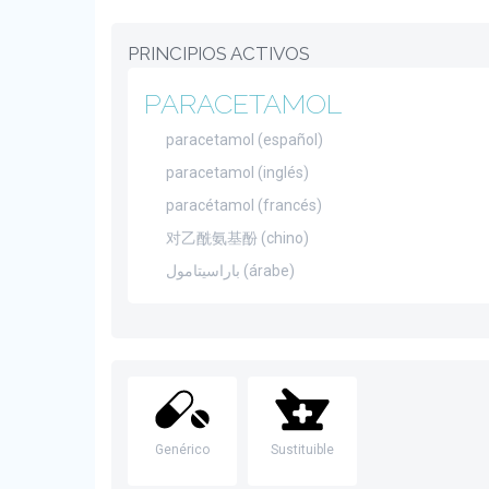
PRINCIPIOS ACTIVOS
PARACETAMOL
paracetamol (español)
paracetamol (inglés)
paracétamol (francés)
对乙酰氨基酚 (chino)
باراسيتامول (árabe)
Genérico
Sustituible