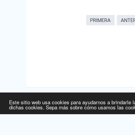
PRIMERA
ANTE
Este sitio web usa cookies para ayudarnos a brindarle l
Fuente de la información:
Agencia Española de Medicamentos
dichas cookies. Sepa más sobre cómo usamos las cook
Fuente de la información de precios:
Ministerio de Sanidad, S
Fecha de última actualización de la información:
06/08/2026