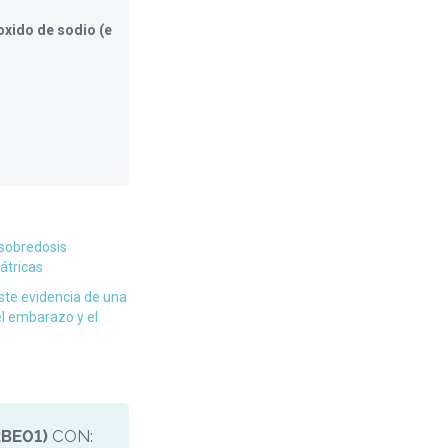
roxido de sodio (e
sobredosis
átricas
te evidencia de una
el embarazo y el
BE01)
CON: