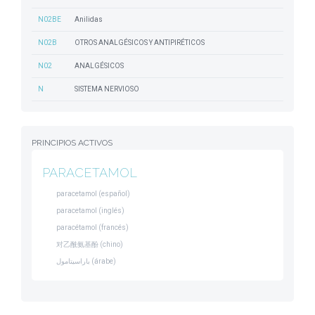
N02BE
Anilidas
N02B
OTROS ANALGÉSICOS Y ANTIPIRÉTICOS
N02
ANALGÉSICOS
N
SISTEMA NERVIOSO
PRINCIPIOS ACTIVOS
PARACETAMOL
paracetamol (español)
paracetamol (inglés)
paracétamol (francés)
对乙酰氨基酚 (chino)
باراسيتامول (árabe)