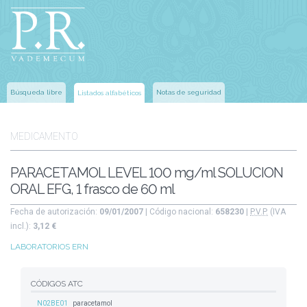
Búsqueda libre
Notas de seguridad
Listados alfabéticos
MEDICAMENTO
PARACETAMOL LEVEL 100 mg/ml SOLUCION
ORAL EFG, 1 frasco de 60 ml
Fecha de autorización:
09/01/2007
| Código nacional:
658230
|
P.V.P.
(IVA
incl.):
3,12 €
LABORATORIOS ERN
CÓDIGOS ATC
N02BE01
paracetamol