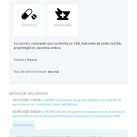
Genérico
Sustituible
Excipientes:
colorante rojo cochinilla (e-124), hidroxido de sodio (e 524),
propilenglicol, sacarina sodica
.
Envases:
frasco
.
Vias de administración:
vía oral
.
NOTAS DE SEGURIDAD
16/12/2025 1:00:00
La AEMPS informa del riesgo de sobredosis accidental de
paracetamol con soluciones orales pediátricas
23/09/2025 0:00:00
La AEMPS informa de que no existe evidencia de una relación
causal entre el uso de paracetamol durante el embarazo y el autismo en niños
Duplicidades