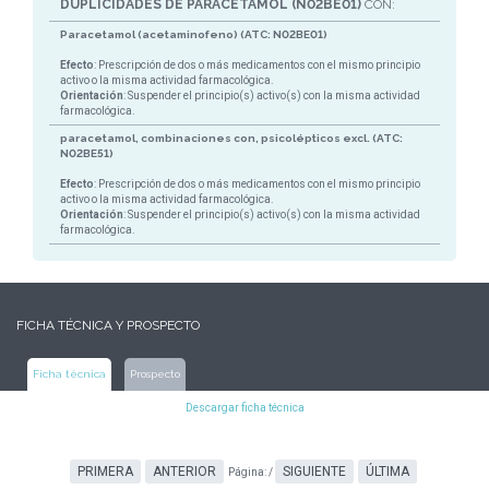
DUPLICIDADES DE PARACETAMOL (N02BE01)
CON:
Paracetamol (acetaminofeno) (ATC: N02BE01)
Efecto
: Prescripción de dos o más medicamentos con el mismo principio
activo o la misma actividad farmacológica.
Orientación
: Suspender el principio(s) activo(s) con la misma actividad
farmacológica.
paracetamol, combinaciones con, psicolépticos excl. (ATC:
N02BE51)
Efecto
: Prescripción de dos o más medicamentos con el mismo principio
activo o la misma actividad farmacológica.
Orientación
: Suspender el principio(s) activo(s) con la misma actividad
farmacológica.
FICHA TÉCNICA Y PROSPECTO
Ficha técnica
Prospecto
Descargar ficha técnica
PRIMERA
ANTERIOR
SIGUIENTE
ÚLTIMA
Página:
/