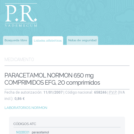
Búsqueda libre
Notas de seguridad
Listados alfabéticos
MEDICAMENTO
PARACETAMOL NORMON 650 mg
COMPRIMIDOS EFG, 20 comprimidos
Fecha de autorización:
11/01/2007
| Código nacional:
658246
|
P.V.P.
(IVA
incl.):
0,86 €
LABORATORIOS NORMON
CÓDIGOS ATC
N02BE01
paracetamol