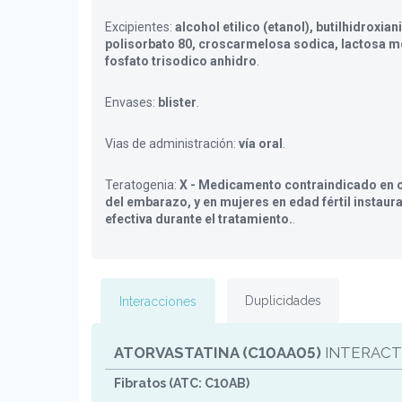
Excipientes:
alcohol etilico (etanol), butilhidroxiani
polisorbato 80, croscarmelosa sodica, lactosa m
fosfato trisodico anhidro
.
Envases:
blister
.
Vias de administración:
vía oral
.
Teratogenia:
X - Medicamento contraindicado en c
del embarazo, y en mujeres en edad fértil instaur
efectiva durante el tratamiento.
.
Duplicidades
Interacciones
ATORVASTATINA (C10AA05)
INTERACT
Fibratos (ATC: C10AB)