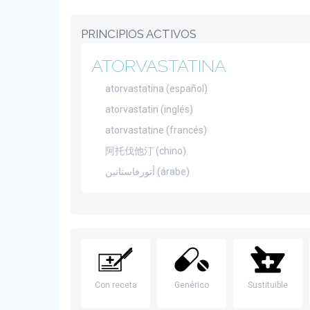
PRINCIPIOS ACTIVOS
ATORVASTATINA
atorvastatina (español)
atorvastatin (inglés)
atorvastatine (francés)
阿托伐他汀 (chino)
أتورفاستاتين (árabe)
Con receta
Genérico
Sustituible