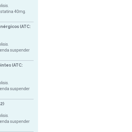
isis.
astatina 40mg.
nérgicos (ATC:
isis.
mienda suspender
intes (ATC:
isis.
mienda suspender
2)
isis.
mienda suspender