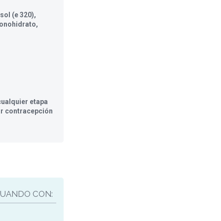
sol (e 320),
onohidrato,
ualquier etapa
ar contracepción
UANDO CON: