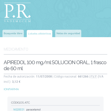
Búsqueda libre
Notas de seguridad
Listados alfabéticos
MEDICAMENTO
APIREDOL 100 mg/ml SOLUCION ORAL, 1 frasco
de 60 ml
Fecha de autorización:
11/07/2008
| Código nacional:
661266
|
P.V.P.
(IVA
incl.):
3,12 €
IONFARMA
CÓDIGOS ATC
N02BE01
paracetamol