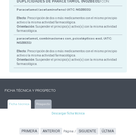
DUPLICIDADES DE PARACETAMOL (N02BE01)
CON:
Paracetamol (acetaminofeno) (ATC: N02BE01)
Efecto
: Prescripción de dos o más medicamentos con el mismo principio
activo o la misma actividad farmacológica.
Orientación
: Suspender el principio(s) activo(s) con la misma actividad
farmacológica.
paracetamol, combinaciones con, psicolépticos excl. (ATC:
N02BE51)
Efecto
: Prescripción de dos o más medicamentos con el mismo principio
activo o la misma actividad farmacológica.
Orientación
: Suspender el principio(s) activo(s) con la misma actividad
farmacológica.
FICHA TÉCNICA Y PROSPECTO
Ficha técnica
Prospecto
Descargar ficha técnica
PRIMERA
ANTERIOR
SIGUIENTE
ÚLTIMA
Página:
/