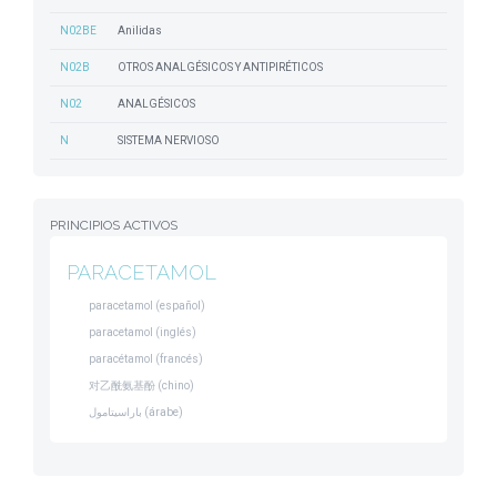
N02BE
Anilidas
N02B
OTROS ANALGÉSICOS Y ANTIPIRÉTICOS
N02
ANALGÉSICOS
N
SISTEMA NERVIOSO
PRINCIPIOS ACTIVOS
PARACETAMOL
paracetamol (español)
paracetamol (inglés)
paracétamol (francés)
对乙酰氨基酚 (chino)
باراسيتامول (árabe)