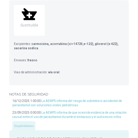
Sustituible
Excipientes:
carmoisina, azorrubina (ci=14720,e-122), glicerol (e 422),
sacarina sodica
.
Envases:
frasco
.
Vias de administración:
vía oral
.
NOTAS DE SEGURIDAD
16/12/2025 1:00:00
La AEMPS informa del riesgo de sobredosis accidental de
paracetamol con soluciones orales pediátricas
23/09/2025 0:00:00
La AEMPS informa de que no existe evidencia de una relación
causal entre el uso de paracetamol durante el embarazo y el autismo en niños
Duplicidades