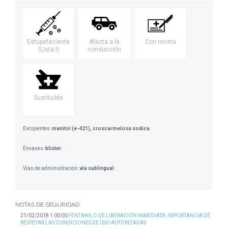
Estupefaciente
Afecta a la
Con receta
(Lista I)
conducción
Sustituible
Excipientes:
manitol (e-421), croscarmelosa sodica
.
Envases:
blister
.
Vias de administración:
vía sublingual
.
NOTAS DE SEGURIDAD
21/02/2018 1:00:00
FENTANILO DE LIBERACIÓN INMEDIATA: IMPORTANCIA DE
RESPETAR LAS CONDICIONES DE USO AUTORIZADAS