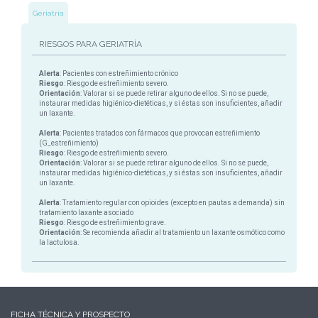
Geriatría
RIESGOS PARA GERIATRÍA
Alerta
: Pacientes con estreñimiento crónico
Riesgo
: Riesgo de estreñimiento severo.
Orientación
: Valorar si se puede retirar alguno de ellos. Si no se puede,
instaurar medidas higiénico-dietéticas, y si éstas son insuficientes, añadir
un laxante.
Alerta
: Pacientes tratados con fármacos que provocan estreñimiento
(G_estreñimiento)
Riesgo
: Riesgo de estreñimiento severo.
Orientación
: Valorar si se puede retirar alguno de ellos. Si no se puede,
instaurar medidas higiénico-dietéticas, y si éstas son insuficientes, añadir
un laxante.
Alerta
: Tratamiento regular con opioides (excepto en pautas a demanda) sin
tratamiento laxante asociado
Riesgo
: Riesgo de estreñimiento grave.
Orientación
: Se recomienda añadir al tratamiento un laxante osmótico como
la lactulosa.
FICHA TÉCNICA Y PROSPECTO