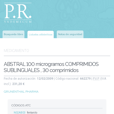
Búsqueda libre
Notas de seguridad
Listados alfabéticos
MEDICAMENTO
ABSTRAL 100 microgramos COMPRIMIDOS
SUBLINGUALES , 30 comprimidos
Fecha de autorización:
12/02/2009
| Código nacional:
662279
|
P.V.P.
(IVA
incl.):
231,20 €
GRUNENTHAL PHARMA
CÓDIGOS ATC
N02AB03
fentanilo