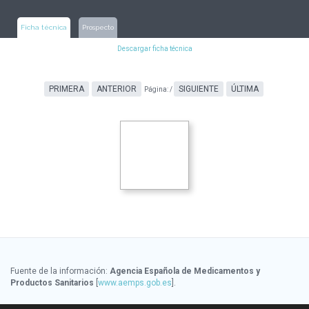
Ficha técnica
Prospecto
Descargar ficha técnica
PRIMERA
ANTERIOR
SIGUIENTE
ÚLTIMA
Página:
/
Fuente de la información:
Agencia Española de Medicamentos y
Productos Sanitarios
[
www.aemps.gob.es
].
Fuente de la información de precios:
Ministerio de Sanidad, Servicios