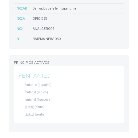
N02AB
Derivados de la fenilpiperidina
N02A
OPIOIDES
N02
ANALGÉSICOS
N
SISTEMA NERVIOSO
PRINCIPIOS ACTIVOS
FENTANILO
fentanilo (español)
fentanyl (inglés)
fentanyl (francés)
芬太尼 (chino)
فينتانيل (árabe)