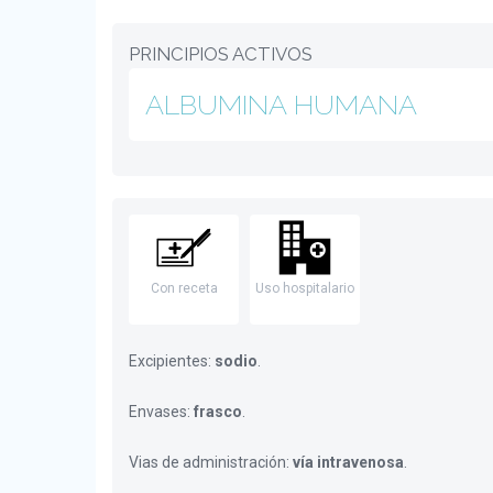
PRINCIPIOS ACTIVOS
ALBUMINA HUMANA
Con receta
Uso hospitalario
Excipientes:
sodio
.
Envases:
frasco
.
Vias de administración:
vía intravenosa
.