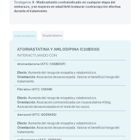
Teratogenia:
X - Medicamento contraindicado en cualquier etapa del
embarazo, y en mujeres en edad fértil instaurar contracepción efectiva
durante el tratamiento.
.
Duplicidades
Interacciones
ATORVASTATINA Y AMLODIPINA (C10BX03)
INTERACTUANDO CON:
dronedarona (ATC: C01BD07)
Efecto
: Aumento del riesgo de miopatía y rabdomiolisis.
Orientación
: Asociación desaconsejada. Valorar el beneficio/riesgo del
tratamiento.
Fibratos (ATC: C10AB)
Efecto
: Aumento del riesgo de miopatía y rabdomiolisis.
Orientación
: Asociación contraindicada con rosavastatina 40mg.
Asociación desaconsejada en el resto de los casos.
danazol (ATC: G03XA01)
Efecto
: Aumento del riesgo de miopatía y rabdomiolisis.
Orientación
: Asociación desaconsejada. Valorar el beneficio/riesgo del
tratamiento.
eritromicina (ATC: J01FA01)