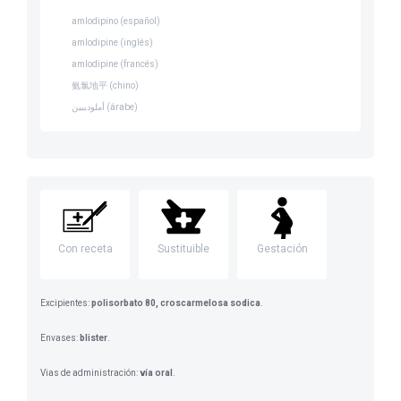
amlodipino (español)
amlodipine (inglés)
amlodipine (francés)
氨氯地平 (chino)
أملوديبين (árabe)
Con receta
Sustituible
Gestación
Excipientes:
polisorbato 80, croscarmelosa sodica
.
Envases:
blister
.
Vias de administración:
vía oral
.