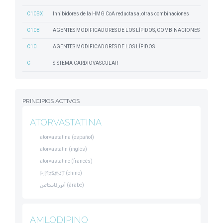
C10BX
Inhibidores de la HMG CoA reductasa, otras combinaciones
C10B
AGENTES MODIFICADORES DE LOS LÍPIDOS, COMBINACIONES
C10
AGENTES MODIFICADORES DE LOS LÍPIDOS
C
SISTEMA CARDIOVASCULAR
PRINCIPIOS ACTIVOS
ATORVASTATINA
atorvastatina (español)
atorvastatin (inglés)
atorvastatine (francés)
阿托伐他汀 (chino)
أتورفاستاتين (árabe)
AMLODIPINO