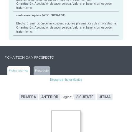
Orientación
: Asociación desaconsejada. Valorar el beneficio/riesgo del
tratamiento.
carbamazepina (ATC: N03AF01)
Efecto
: Disminución de las concentraciones plasmáticas de simvastatina.
Orientación
: Asociación desaconsejada. Valorar el beneficio/riesgo del
tratamiento.
FICHA TÉCNICA Y PROSPECTO
Ficha técnica
Prospecto
Descargar ficha técnica
PRIMERA
ANTERIOR
SIGUIENTE
ÚLTIMA
Página:
/