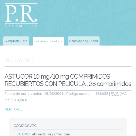
Búsqueda libre
Notas de seguridad
Listados alfabéticos
MEDICAMENTO
ASTUCOR 10 mg/10 mg COMPRIMIDOS
RECUBIERTOS CON PELICULA , 28 comprimidos
Fecha de autorización:
15/03/2006
| Código nacional:
663422
|
P.V.P.
(IVA
incl.):
13,24 €
ALMIRALL
CÓDIGOS ATC
C10BX03
atorvastatina y amlodipina