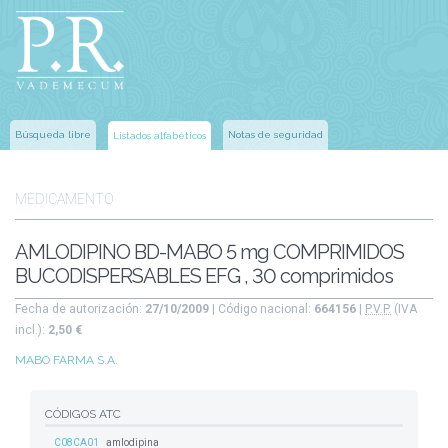
Búsqueda libre
Notas de seguridad
Listados alfabéticos
MEDICAMENTO
AMLODIPINO BD-MABO 5 mg COMPRIMIDOS
BUCODISPERSABLES EFG , 30 comprimidos
Fecha de autorización:
27/10/2009
| Código nacional:
664156
|
P.V.P.
(IVA
incl.):
2,50 €
MABO FARMA S.A.
CÓDIGOS ATC
C08CA01
amlodipina