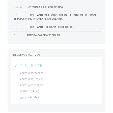
C08CA
Derivados de la dihidropiridina
C08C
BLOQUEANTES SELECTIVOS DE CANALES DE CALCIO CON
EFECTOS PRINCIPALMENTE VASCULARES
C08
BLOQUEANTES DE CANALES DE CALCIO
C
SISTEMA CARDIOVASCULAR
PRINCIPIOS ACTIVOS
AMLODIPINO
amlodipino (español)
amlodipine (inglés)
amlodipine (francés)
氨氯地平 (chino)
أملوديبين (árabe)