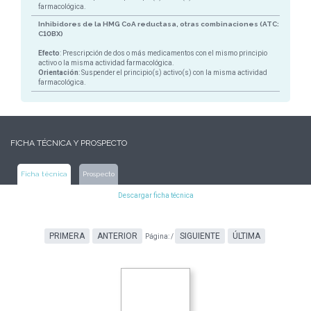
farmacológica.
Inhibidores de la HMG CoA reductasa, otras combinaciones (ATC:
C10BX)
Efecto
: Prescripción de dos o más medicamentos con el mismo principio
activo o la misma actividad farmacológica.
Orientación
: Suspender el principio(s) activo(s) con la misma actividad
farmacológica.
FICHA TÉCNICA Y PROSPECTO
Ficha técnica
Prospecto
Descargar ficha técnica
PRIMERA
ANTERIOR
SIGUIENTE
ÚLTIMA
Página:
/