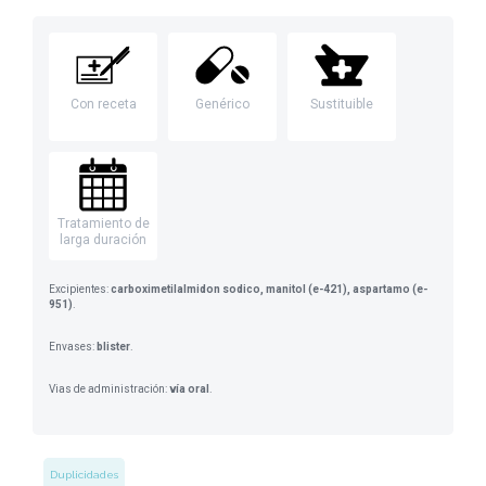
Con receta
Genérico
Sustituible
Tratamiento de
larga duración
Excipientes:
carboximetilalmidon sodico, manitol (e-421), aspartamo (e-
951)
.
Envases:
blister
.
Vias de administración:
vía oral
.
Duplicidades