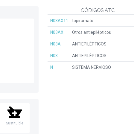
CÓDIGOS ATC
N03AX11
topiramato
N03AX
Otros antiepilépticos
N03A
ANTIEPILÉPTICOS
N03
ANTIEPILÉPTICOS
N
SISTEMA NERVIOSO
Sustituible