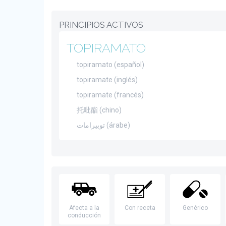
PRINCIPIOS ACTIVOS
TOPIRAMATO
topiramato (español)
topiramate (inglés)
topiramate (francés)
托吡酯 (chino)
توبيرامات (árabe)
Afecta a la
Con receta
Genérico
conducción