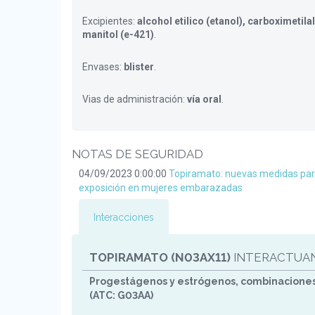
Excipientes:
alcohol etilico (etanol), carboximetil
manitol (e-421)
.
Envases:
blister
.
Vias de administración:
vía oral
.
NOTAS DE SEGURIDAD
04/09/2023 0:00:00
Topiramato: nuevas medidas para
exposición en mujeres embarazadas
Interacciones
TOPIRAMATO (N03AX11)
INTERACTUA
Progestágenos y estrógenos, combinaciones a
(ATC: G03AA)