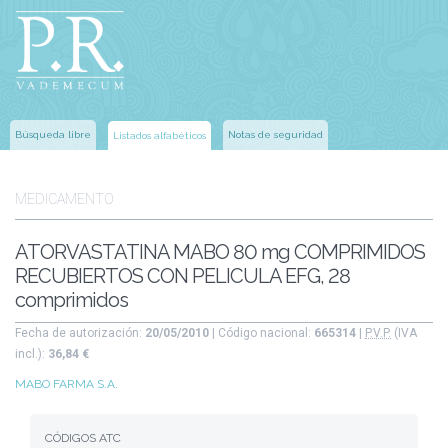
Búsqueda libre
Notas de seguridad
Listados alfabéticos
MEDICAMENTO
ATORVASTATINA MABO 80 mg COMPRIMIDOS
RECUBIERTOS CON PELICULA EFG, 28
comprimidos
Fecha de autorización:
20/05/2010
| Código nacional:
665314
|
P.V.P.
(IVA
incl.):
36,84 €
MABO FARMA S.A.
CÓDIGOS ATC