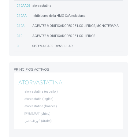
C10AA05
atorvastatina
C10AA
Inhibidores de la HMG CoA reductasa
C10A
AGENTES MODIFICADORES DE LOS LÍPIDOS, MONOTERAPIA
C10
AGENTES MODIFICADORES DE LOS LÍPIDOS
C
SISTEMA CARDIOVASCULAR
PRINCIPIOS ACTIVOS
ATORVASTATINA
atorvastatina (español)
atorvastatin (inglés)
atorvastatine (francés)
阿托伐他汀 (chino)
أتورفاستاتين (árabe)