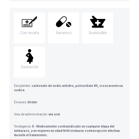
Con receta
Genérico
Sustituible
Gestación
Excipientes:
carbonato de sodio anhidro, polisorbato 80, croscarmelosa
sodica
.
Envases:
blister
.
Vias de administración:
vía oral
.
Teratogenia:
X - Medicamento contraindicado en cualquier etapa del
embarazo, y en mujeres en edad fértil instaurar contracepción efectiva
durante el tratamiento.
.