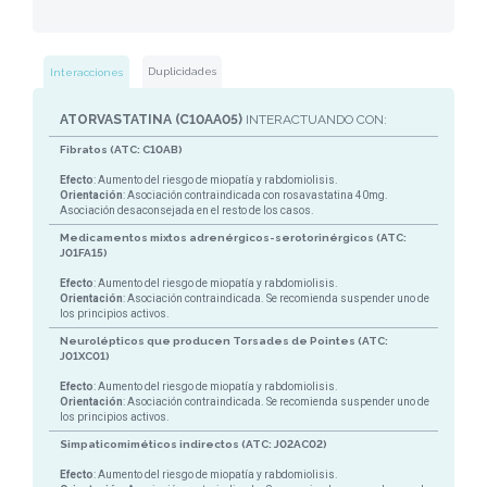
Duplicidades
Interacciones
ATORVASTATINA (C10AA05)
INTERACTUANDO CON:
Fibratos (ATC: C10AB)
Efecto
: Aumento del riesgo de miopatía y rabdomiolisis.
Orientación
: Asociación contraindicada con rosavastatina 40mg.
Asociación desaconsejada en el resto de los casos.
Medicamentos mixtos adrenérgicos-serotorinérgicos (ATC:
J01FA15)
Efecto
: Aumento del riesgo de miopatía y rabdomiolisis.
Orientación
: Asociación contraindicada. Se recomienda suspender uno de
los principios activos.
Neurolépticos que producen Torsades de Pointes (ATC:
J01XC01)
Efecto
: Aumento del riesgo de miopatía y rabdomiolisis.
Orientación
: Asociación contraindicada. Se recomienda suspender uno de
los principios activos.
Simpaticomiméticos indirectos (ATC: J02AC02)
Efecto
: Aumento del riesgo de miopatía y rabdomiolisis.