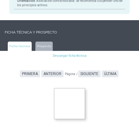
Orientación
: Asociación contraindicada. Se recomienda suspender uno de
los principios activos.
FICHA TÉCNICA Y PROSPECTO
Ficha técnica
Prospecto
Descargar ficha técnica
PRIMERA
ANTERIOR
SIGUIENTE
ÚLTIMA
Página:
/