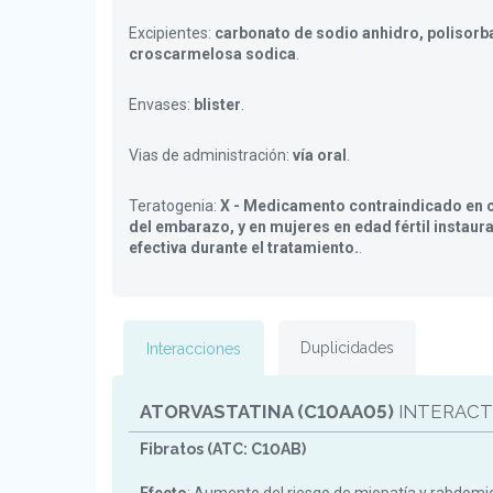
Excipientes:
carbonato de sodio anhidro, polisorba
croscarmelosa sodica
.
Envases:
blister
.
Vias de administración:
vía oral
.
Teratogenia:
X - Medicamento contraindicado en c
del embarazo, y en mujeres en edad fértil instaur
efectiva durante el tratamiento.
.
Duplicidades
Interacciones
ATORVASTATINA (C10AA05)
INTERACT
Fibratos (ATC: C10AB)