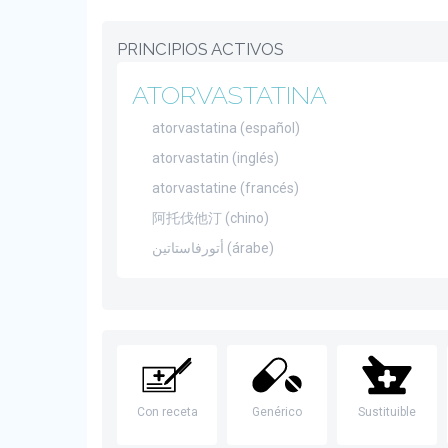
PRINCIPIOS ACTIVOS
ATORVASTATINA
atorvastatina (español)
atorvastatin (inglés)
atorvastatine (francés)
阿托伐他汀 (chino)
أتورفاستاتين (árabe)
Con receta
Genérico
Sustituible