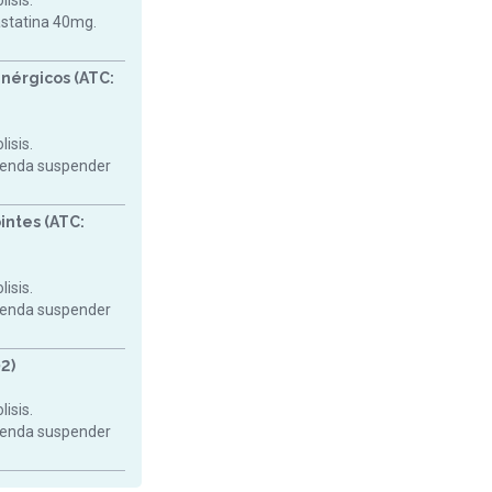
isis.
astatina 40mg.
nérgicos (ATC:
isis.
mienda suspender
intes (ATC:
isis.
mienda suspender
2)
isis.
mienda suspender