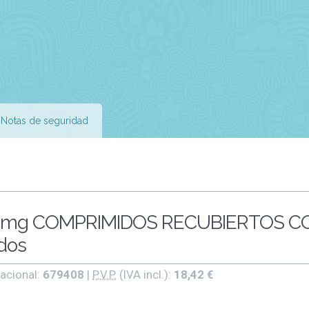
Notas de seguridad
0 mg COMPRIMIDOS RECUBIERTOS C
dos
acional:
679408
|
P.V.P.
(IVA incl.):
18,42 €