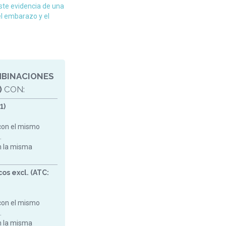
te evidencia de una
el embarazo y el
MBINACIONES
)
CON:
1)
con el mismo
.
on la misma
os excl. (ATC:
con el mismo
.
on la misma