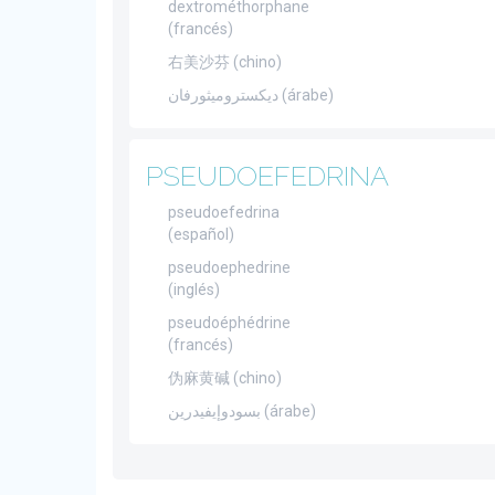
dextrométhorphane
(francés)
右美沙芬 (chino)
ديكستروميثورفان (árabe)
PSEUDOEFEDRINA
pseudoefedrina
(español)
pseudoephedrine
(inglés)
pseudoéphédrine
(francés)
伪麻黄碱 (chino)
بسودوإيفيدرين (árabe)