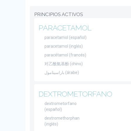
PRINCIPIOS ACTIVOS
PARACETAMOL
paracetamol (español)
paracetamol (inglés)
paracétamol (francés)
对乙酰氨基酚 (chino)
باراسيتامول (árabe)
DEXTROMETORFANO
dextrometorfano
(español)
dextromethorphan
(inglés)