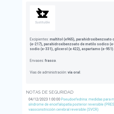
Sustituible
Excipientes:
maltitol (e965), parahidroxibenzoato 
(e-217), parahidroxibenzoato de metilo sodico (e-
sodio (e-331), glicerol (e 422), aspartamo (e-951)
.
Envases:
frasco
.
Vias de administración:
vía oral
.
NOTAS DE SEGURIDAD
04/12/2023 1:00:00
Pseudoefedrina: medidas para mi
síndrome de encefalopatía posterior reversible (PRE
vasoconstricción cerebral reversible (SVCR)