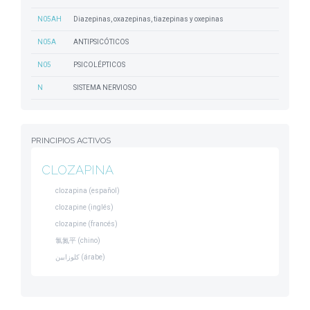
N05AH
Diazepinas, oxazepinas, tiazepinas y oxepinas
N05A
ANTIPSICÓTICOS
N05
PSICOLÉPTICOS
N
SISTEMA NERVIOSO
PRINCIPIOS ACTIVOS
CLOZAPINA
clozapina (español)
clozapine (inglés)
clozapine (francés)
氯氮平 (chino)
كلوزابين (árabe)