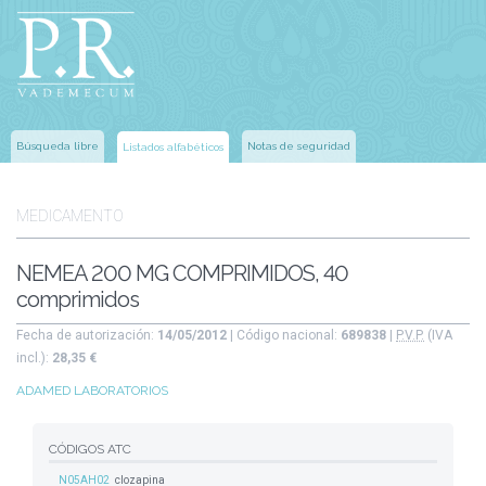
Búsqueda libre
Notas de seguridad
Listados alfabéticos
MEDICAMENTO
NEMEA 200 MG COMPRIMIDOS, 40
comprimidos
Fecha de autorización:
14/05/2012
| Código nacional:
689838
|
P.V.P.
(IVA
incl.):
28,35 €
ADAMED LABORATORIOS
CÓDIGOS ATC
N05AH02
clozapina