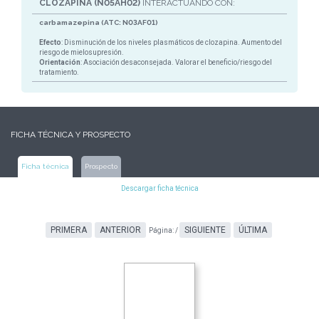
CLOZAPINA (N05AH02)
INTERACTUANDO CON:
carbamazepina (ATC: N03AF01)
Efecto
: Disminución de los niveles plasmáticos de clozapina. Aumento del
riesgo de mielosupresión.
Orientación
: Asociación desaconsejada. Valorar el beneficio/riesgo del
tratamiento.
FICHA TÉCNICA Y PROSPECTO
Ficha técnica
Prospecto
Descargar ficha técnica
PRIMERA
ANTERIOR
SIGUIENTE
ÚLTIMA
Página:
/