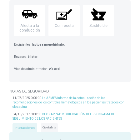
Afecta a la
Con receta
Sustituible
conducción
Excipientes:
lactosa monohidrato
.
Envases:
blister
.
Vias de administración:
vía oral
.
NOTAS DE SEGURIDAD
11/07/2025 0:00:00
La AEMPS informa de la actualización de las
recomendaciones de los controles hematológicos en los pacientes tratados con
clozapina
04/10/2017 0:00:00
CLOZAPINA: MODIFICACIÓN DEL PROGRAMA DE
SEGUIMIENTO DE LOS PACIENTES
Geriatría
Interacciones