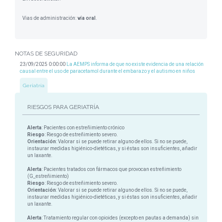
Vias de administración:
vía oral
.
NOTAS DE SEGURIDAD
23/09/2025 0:00:00
La AEMPS informa de que no existe evidencia de una relación
causal entre el uso de paracetamol durante el embarazo y el autismo en niños
Geriatría
RIESGOS PARA GERIATRÍA
Alerta
: Pacientes con estreñimiento crónico
Riesgo
: Riesgo de estreñimiento severo.
Orientación
: Valorar si se puede retirar alguno de ellos. Si no se puede,
instaurar medidas higiénico-dietéticas, y si éstas son insuficientes, añadir
un laxante.
Alerta
: Pacientes tratados con fármacos que provocan estreñimiento
(G_estreñimiento)
Riesgo
: Riesgo de estreñimiento severo.
Orientación
: Valorar si se puede retirar alguno de ellos. Si no se puede,
instaurar medidas higiénico-dietéticas, y si éstas son insuficientes, añadir
un laxante.
Alerta
: Tratamiento regular con opioides (excepto en pautas a demanda) sin