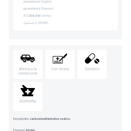
paracetamol (inglés)
paracétamol (francés)
对乙酰氨基酚 (chino)
باراسيتامول (árabe)
Afecta a la
Con receta
Genérico
conducción
Sustituible
Excipientes:
carboximetilalmidon sodico
.
Envases:
blister
.