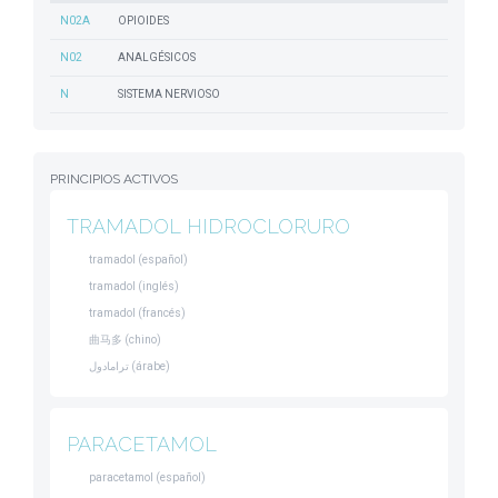
N02A
OPIOIDES
N02
ANALGÉSICOS
N
SISTEMA NERVIOSO
PRINCIPIOS ACTIVOS
TRAMADOL HIDROCLORURO
tramadol (español)
tramadol (inglés)
tramadol (francés)
曲马多 (chino)
ترامادول (árabe)
PARACETAMOL
paracetamol (español)