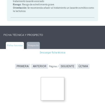
tratamiento laxante asociado
Riesgo
: Riesgo de estreñimiento grave.
Orientación
: Se recomienda añadir al tratamiento un laxante osmótico como
la lactulosa.
FICHA TÉCNICA Y PROSPECTO
Ficha técnica
Prospecto
Descargar ficha técnica
PRIMERA
ANTERIOR
SIGUIENTE
ÚLTIMA
Página:
/