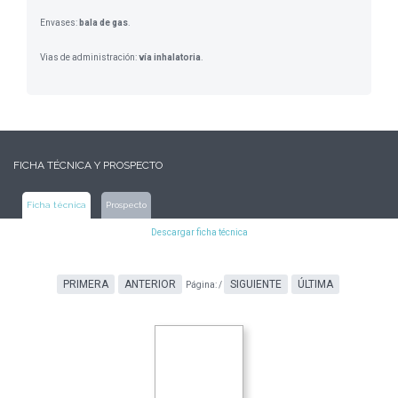
Envases:
bala de gas
.
Vias de administración:
vía inhalatoria
.
FICHA TÉCNICA Y PROSPECTO
Ficha técnica
Prospecto
Descargar ficha técnica
PRIMERA
ANTERIOR
SIGUIENTE
ÚLTIMA
Página:
/