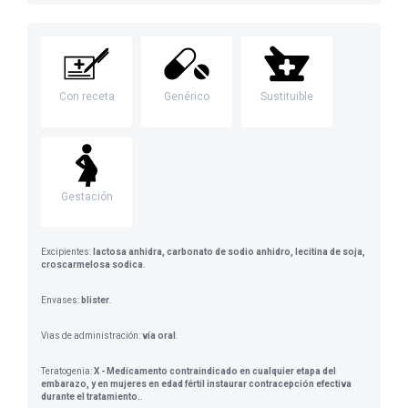
Con receta
Genérico
Sustituible
Gestación
Excipientes:
lactosa anhidra, carbonato de sodio anhidro, lecitina de soja,
croscarmelosa sodica
.
Envases:
blister
.
Vias de administración:
vía oral
.
Teratogenia:
X - Medicamento contraindicado en cualquier etapa del
embarazo, y en mujeres en edad fértil instaurar contracepción efectiva
durante el tratamiento.
.