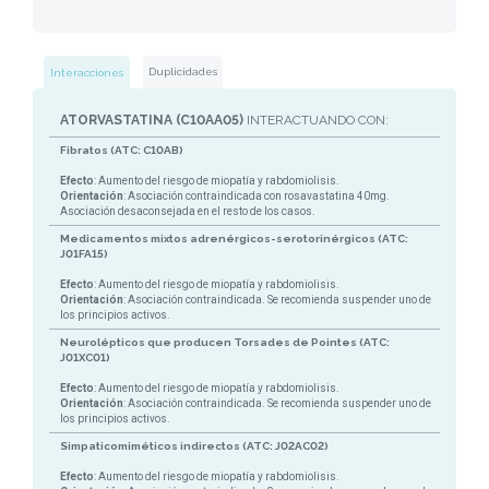
Duplicidades
Interacciones
ATORVASTATINA (C10AA05)
INTERACTUANDO CON:
Fibratos (ATC: C10AB)
Efecto
: Aumento del riesgo de miopatía y rabdomiolisis.
Orientación
: Asociación contraindicada con rosavastatina 40mg.
Asociación desaconsejada en el resto de los casos.
Medicamentos mixtos adrenérgicos-serotorinérgicos (ATC:
J01FA15)
Efecto
: Aumento del riesgo de miopatía y rabdomiolisis.
Orientación
: Asociación contraindicada. Se recomienda suspender uno de
los principios activos.
Neurolépticos que producen Torsades de Pointes (ATC:
J01XC01)
Efecto
: Aumento del riesgo de miopatía y rabdomiolisis.
Orientación
: Asociación contraindicada. Se recomienda suspender uno de
los principios activos.
Simpaticomiméticos indirectos (ATC: J02AC02)
Efecto
: Aumento del riesgo de miopatía y rabdomiolisis.