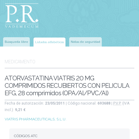
Búsqueda libre
Notas de seguridad
Listados alfabéticos
MEDICAMENTO
ATORVASTATINA VIATRIS 20 MG
COMPRIMIDOS RECUBIERTOS CON PELICULA
EFG, 28 comprimidos (OPA/Al/PVC/Al)
Fecha de autorización:
23/05/2011
| Código nacional:
693688
|
P.V.P.
(IVA
incl.):
9,21 €
VIATRIS PHARMACEUTICALS, S.L.U.
CÓDIGOS ATC