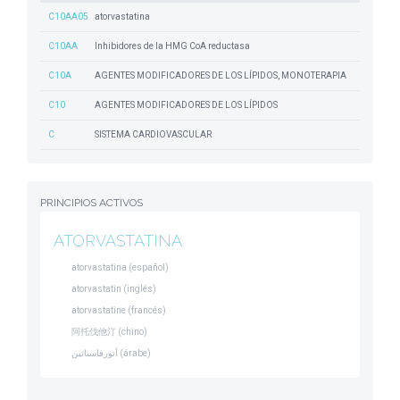
C10AA05
atorvastatina
C10AA
Inhibidores de la HMG CoA reductasa
C10A
AGENTES MODIFICADORES DE LOS LÍPIDOS, MONOTERAPIA
C10
AGENTES MODIFICADORES DE LOS LÍPIDOS
C
SISTEMA CARDIOVASCULAR
PRINCIPIOS ACTIVOS
ATORVASTATINA
atorvastatina (español)
atorvastatin (inglés)
atorvastatine (francés)
阿托伐他汀 (chino)
أتورفاستاتين (árabe)