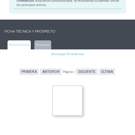
Orientación
: Asociación contraindicada. Se recomienda suspender uno de
los principios activos.
FICHA TÉCNICA Y PROSPECTO
Ficha técnica
Prospecto
Descargar ficha técnica
PRIMERA
ANTERIOR
SIGUIENTE
ÚLTIMA
Página:
/