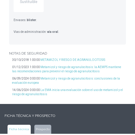
Sustituible
Envases:
blister
.
Vias de administración:
vía oral
.
NOTAS DE SEGURIDAD
30/10/2018 1:00:00
METAMIZOL Y RIESGO DE AGRANULOCITOSIS
01/12/2023 1:00:00
Metamizol y riesgo de agranulocitosis: la AEMPS mantiene
las recomendaciones para prevenir el riesgo de agranulocitosis
06/09/2024 0:00:00
Metamizol y riesgo de agranulocitosis: conclusiones de la
evaluación europea
14/06/2024 0:00:00
La EMA inicia una evaluación sobre el uso de metamizol y el
riesgo de agranulocitosis
FICHA TÉCNICA Y PROSPECTO
Ficha técnica
Prospecto