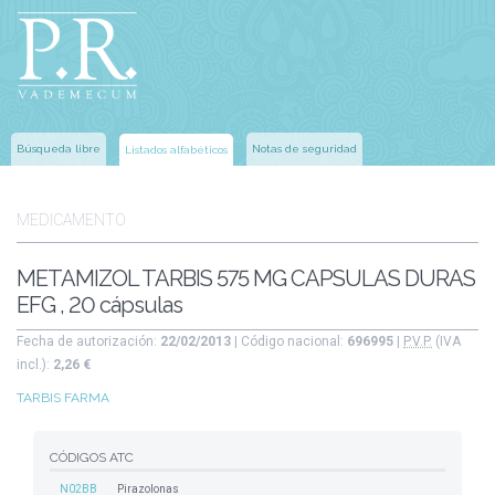
Búsqueda libre
Notas de seguridad
Listados alfabéticos
MEDICAMENTO
METAMIZOL TARBIS 575 MG CAPSULAS DURAS
EFG , 20 cápsulas
Fecha de autorización:
22/02/2013
| Código nacional:
696995
|
P.V.P.
(IVA
incl.):
2,26 €
TARBIS FARMA
CÓDIGOS ATC
N02BB
Pirazolonas