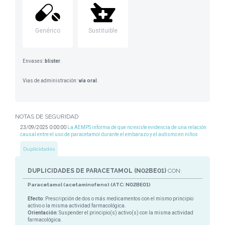
Genérico
Sustituible
Envases:
blister
.
Vias de administración:
vía oral
.
NOTAS DE SEGURIDAD
23/09/2025 0:00:00
La AEMPS informa de que no existe evidencia de una relación
causal entre el uso de paracetamol durante el embarazo y el autismo en niños
Duplicidades
DUPLICIDADES DE PARACETAMOL (N02BE01)
CON:
Paracetamol (acetaminofeno) (ATC: N02BE01)
Efecto
: Prescripción de dos o más medicamentos con el mismo principio
activo o la misma actividad farmacológica.
Orientación
: Suspender el principio(s) activo(s) con la misma actividad
farmacológica.