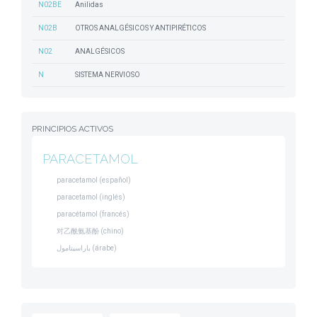
N02BE
Anilidas
N02B
OTROS ANALGÉSICOS Y ANTIPIRÉTICOS
N02
ANALGÉSICOS
N
SISTEMA NERVIOSO
PRINCIPIOS ACTIVOS
PARACETAMOL
paracetamol (español)
paracetamol (inglés)
paracétamol (francés)
对乙酰氨基酚 (chino)
باراسيتامول (árabe)