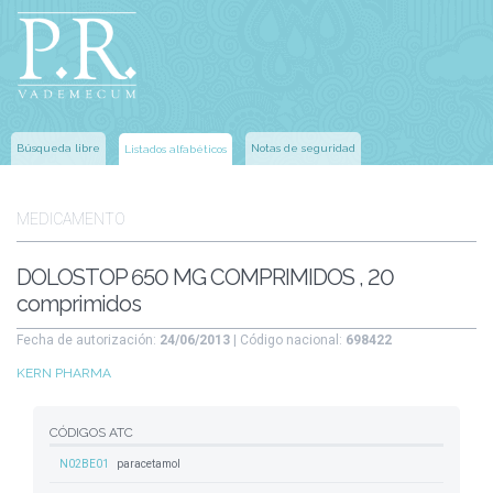
Búsqueda libre
Notas de seguridad
Listados alfabéticos
MEDICAMENTO
DOLOSTOP 650 MG COMPRIMIDOS , 20
comprimidos
Fecha de autorización:
24/06/2013
| Código nacional:
698422
KERN PHARMA
CÓDIGOS ATC
N02BE01
paracetamol