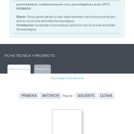
paracetamol, combinaciones con, psicolépticos excl. (ATC:
N02BE51)
Efecto
: Prescripción de dos o más medicamentos con el mismo principio
activo o la misma actividad farmacológica.
Orientación
: Suspender el principio(s) activo(s) con la misma actividad
farmacológica.
FICHA TÉCNICA Y PROSPECTO
Ficha técnica
Prospecto
Descargar ficha técnica
PRIMERA
ANTERIOR
SIGUIENTE
ÚLTIMA
Página:
/