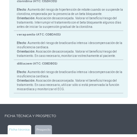
clonidina (ATC: C02AC01)
Efecto
: Aumento del riesgo de hipertensión de rebote cuando se suspende la
clonidina, empeorada por la presencia de un beta bloqueante.
Orientación
: Asociación desaconsejada. Valorar el beneficio/riesgo del
tratamiento. Interrumpir el tratamiento con el beta bloqueante algunos días
antes de iniciar la suspensión gradual de la clonidina.
verapamilo (ATC: C08DA01)
Efecto
: Aumento del riesgo de bradicardia intensa i descompensación de la
insuficiencia cardíaca.
Orientación
: Asociación desaconsejada. Valorar el beneficio/riesgo del
tratamiento. En caso necesario, monitorizar estrechamente al paciente.
diltiazem (ATC: C08DB01)
Efecto
: Aumento del riesgo de bradicardia intensa i descompensación de la
insuficiencia cardíaca.
Orientación
: Asociación desaconsejada. Valorar el beneficio/riesgo del
tratamiento. En caso necesario, utilizar sólo si está preservada la función
miocardíaca y monitorizar el ECG.
FICHA TÉCNICA Y PROSPECTO
Ficha técnica
Prospecto