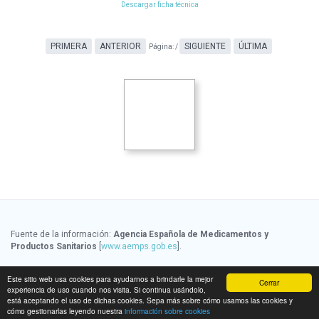
Descargar ficha técnica
PRIMERA
ANTERIOR
SIGUIENTE
ÚLTIMA
Página:
/
Fuente de la información:
Agencia Española de Medicamentos y
Productos Sanitarios
[
www.aemps.gob.es
].
Fuente de la información de precios:
Ministerio de Sanidad, Servicios
Este sitio web usa cookies para ayudarnos a brindarle la mejor
Cerrar
Sociales e Igualdad
[
www.msssi.gob.es
]
experiencia de uso cuando nos visita. Si continua usándolo,
está aceptando el uso de dichas cookies. Sepa más sobre cómo usamos las cookies y
cómo gestionarlas leyendo nuestra
información sobre cookies
Fecha de última actualización de la información:
07/08/2026