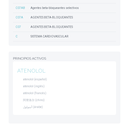
C07AB
Agentes beta-bloqueantes selectivos
C07A
AGENTES BETA-BLOQUEANTES
C07
AGENTES BETA-BLOQUEANTES
C
SISTEMA CARDIOVASCULAR
PRINCIPIOS ACTIVOS
ATENOLOL
atenolol (español)
atenolol (inglés)
aténolol (francés)
阿替洛尔 (chino)
أتينولول (árabe)