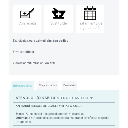
Con receta
Sustituible
Tratamiento de
larga duración
Excipientes:
carboximetilalmidon sodico
.
Envases:
blister
.
Vias de administración:
vía oral
.
Duplicidades
Geriatría
Interacciones
ATENOLOL (C07AB03)
INTERACTUANDO CON:
ANTIARRÍTMICOS DE CLASE I Y III (ATC: C01B)
Efecto
: Aumento del riesgo de depresión miocárdica.
Orientación
: Asociación desaconsejada. Valorar el beneficio/riesgo del
tratamiento.