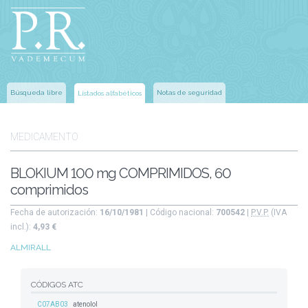
Búsqueda libre
Notas de seguridad
Listados alfabéticos
MEDICAMENTO
BLOKIUM 100 mg COMPRIMIDOS, 60
comprimidos
Fecha de autorización:
16/10/1981
| Código nacional:
700542
|
P.V.P.
(IVA
incl.):
4,93 €
ALMIRALL
CÓDIGOS ATC
C07AB03
atenolol