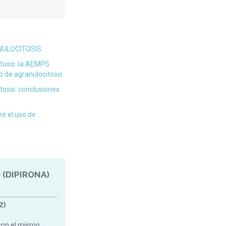
NULOCITOSIS
itosis: la AEMPS
o de agranulocitosis
tosis: conclusiones
re el uso de
 (DIPIRONA)
2)
con el mismo