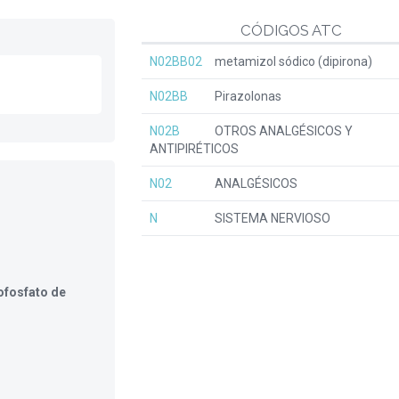
CÓDIGOS ATC
N02BB02
metamizol sódico (dipirona)
N02BB
Pirazolonas
N02B
OTROS ANALGÉSICOS Y
ANTIPIRÉTICOS
N02
ANALGÉSICOS
N
SISTEMA NERVIOSO
ofosfato de