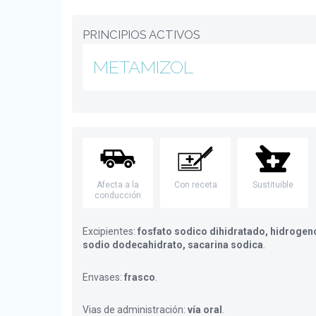
PRINCIPIOS ACTIVOS
METAMIZOL
Afecta a la
Con receta
Sustituible
conducción
Excipientes:
fosfato sodico dihidratado, hidrogen
sodio dodecahidrato, sacarina sodica
.
Envases:
frasco
.
Vias de administración:
vía oral
.