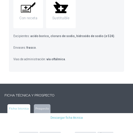
Con receta
Sustituible
Excipientes:
acido borico, cloruro de sodio, hidroxido de sodio (e 524)
.
Envases:
frasco
.
Vias de administración:
vía oftálmica
.
FICHA TÉCNICA Y PROSPECTO
Ficha técnica
Prospecto
Descargar ficha técnica