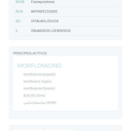
S01AE
Fluoroquinolonas
S01A
ANTIINFECCIOSOS
S01
OFTALMOLÓGICOS
S
ÓRGANOS DE LOS SENTIDOS
PRINCIPIOS ACTIVOS
MOXIFLOXACINO
moxifloxacino (español)
moxifloxacin (inglés)
moxifloxacine (francés)
莫昔沙星 (chino)
موكسيفلوكساسين (árabe)