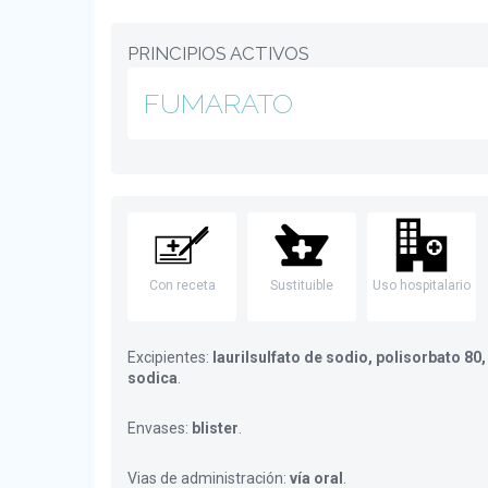
PRINCIPIOS ACTIVOS
FUMARATO
Con receta
Sustituible
Uso hospitalario
Excipientes:
laurilsulfato de sodio, polisorbato 8
sodica
.
Envases:
blister
.
Vias de administración:
vía oral
.