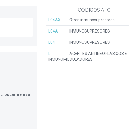
CÓDIGOS ATC
L04AX
Otros inmunosupresores
L04A
INMUNOSUPRESORES
L04
INMUNOSUPRESORES
L
AGENTES ANTINEOPLÁSICOS E
INMUNOMODULADORES
0, croscarmelosa