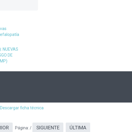
evas
efalopatía
): NUEVAS
SGO DE
LMP)
Descargar ficha técnica
RIOR
SIGUIENTE
ÚLTIMA
Página:
/