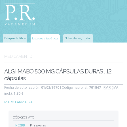
Búsqueda libre
Notas de seguridad
Listados alfabéticos
MEDICAMENTO
ALGI-MABO 500 MG CÁPSULAS DURAS , 12
cápsulas
Fecha de autorización:
01/02/1970
| Código nacional:
701847
|
P.V.P.
(IVA
incl.):
1,80 €
MABO FARMA S.A.
CÓDIGOS ATC
N02BB
Pirazolonas