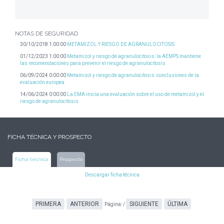
NOTAS DE SEGURIDAD
30/10/2018 1:00:00
METAMIZOL Y RIESGO DE AGRANULOCITOSIS
01/12/2023 1:00:00
Metamizol y riesgo de agranulocitosis: la AEMPS mantiene
las recomendaciones para prevenir el riesgo de agranulocitosis
06/09/2024 0:00:00
Metamizol y riesgo de agranulocitosis: conclusiones de la
evaluación europea
14/06/2024 0:00:00
La EMA inicia una evaluación sobre el uso de metamizol y el
riesgo de agranulocitosis
FICHA TÉCNICA Y PROSPECTO
Ficha técnica
Prospecto
Descargar ficha técnica
PRIMERA
ANTERIOR
SIGUIENTE
ÚLTIMA
Página:
/