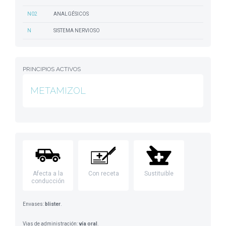
N02
ANALGÉSICOS
N
SISTEMA NERVIOSO
PRINCIPIOS ACTIVOS
METAMIZOL
Afecta a la
Con receta
Sustituible
conducción
Envases:
blister
.
Vias de administración:
vía oral
.