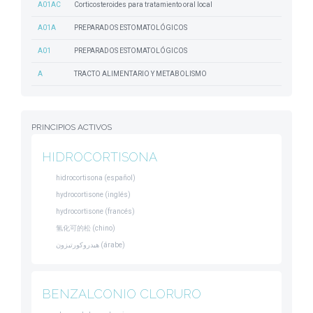
A01AC
Corticosteroides para tratamiento oral local
A01A
PREPARADOS ESTOMATOLÓGICOS
A01
PREPARADOS ESTOMATOLÓGICOS
A
TRACTO ALIMENTARIO Y METABOLISMO
PRINCIPIOS ACTIVOS
HIDROCORTISONA
hidrocortisona (español)
hydrocortisone (inglés)
hydrocortisone (francés)
氢化可的松 (chino)
هيدروكورتيزون (árabe)
BENZALCONIO CLORURO