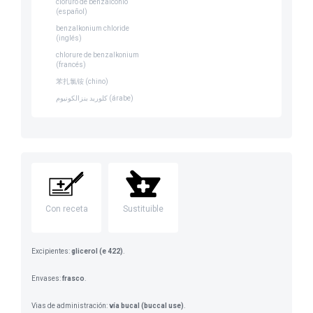
cloruro de benzalconio
(español)
benzalkonium chloride
(inglés)
chlorure de benzalkonium
(francés)
苯扎氯铵 (chino)
كلوريد بنزالكونيوم (árabe)
Con receta
Sustituible
Excipientes:
glicerol (e 422)
.
Envases:
frasco
.
Vias de administración:
vía bucal (buccal use)
.