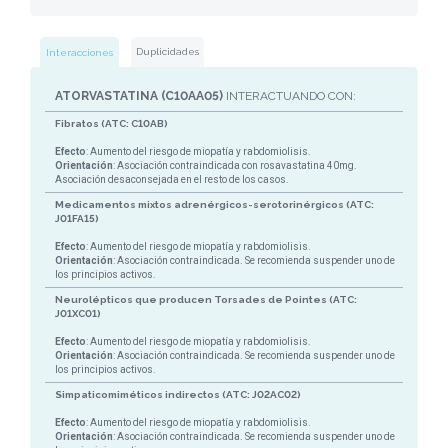
Duplicidades
Interacciones
ATORVASTATINA (C10AA05)
INTERACTUANDO CON:
Fibratos (ATC: C10AB)
Efecto
: Aumento del riesgo de miopatía y rabdomiolisis.
Orientación
: Asociación contraindicada con rosavastatina 40mg.
Asociación desaconsejada en el resto de los casos.
Medicamentos mixtos adrenérgicos-serotorinérgicos (ATC:
J01FA15)
Efecto
: Aumento del riesgo de miopatía y rabdomiolisis.
Orientación
: Asociación contraindicada. Se recomienda suspender uno de
los principios activos.
Neurolépticos que producen Torsades de Pointes (ATC:
J01XC01)
Efecto
: Aumento del riesgo de miopatía y rabdomiolisis.
Orientación
: Asociación contraindicada. Se recomienda suspender uno de
los principios activos.
Simpaticomiméticos indirectos (ATC: J02AC02)
Efecto
: Aumento del riesgo de miopatía y rabdomiolisis.
Orientación
: Asociación contraindicada. Se recomienda suspender uno de