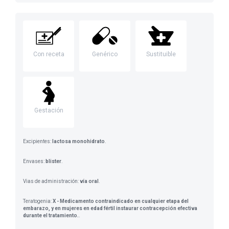
Con receta
Genérico
Sustituible
Gestación
Excipientes:
lactosa monohidrato
.
Envases:
blister
.
Vias de administración:
vía oral
.
Teratogenia:
X - Medicamento contraindicado en cualquier etapa del
embarazo, y en mujeres en edad fértil instaurar contracepción efectiva
durante el tratamiento.
.