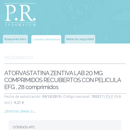
Búsqueda libre
Notas de seguridad
Listados alfabéticos
MEDICAMENTO
ATORVASTATINA ZENTIVA LAB 20 MG
COMPRIMIDOS RECUBIERTOS CON PELICULA
EFG , 28 comprimidos
Fecha de autorización:
09/10/2015
| Código nacional:
705217
|
P.V.P.
(IVA
incl.):
9,21 €
ZENTIVA SPAIN S.L.
CÓDIGOS ATC