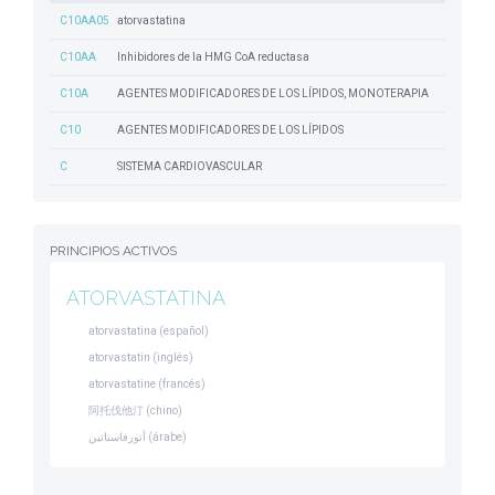
C10AA05
atorvastatina
C10AA
Inhibidores de la HMG CoA reductasa
C10A
AGENTES MODIFICADORES DE LOS LÍPIDOS, MONOTERAPIA
C10
AGENTES MODIFICADORES DE LOS LÍPIDOS
C
SISTEMA CARDIOVASCULAR
PRINCIPIOS ACTIVOS
ATORVASTATINA
atorvastatina (español)
atorvastatin (inglés)
atorvastatine (francés)
阿托伐他汀 (chino)
أتورفاستاتين (árabe)