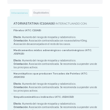
Duplicidades
Interacciones
ATORVASTATINA (C10AA05)
INTERACTUANDO CON:
Fibratos (ATC: C10AB)
Efecto
: Aumento del riesgo de miopatía y rabdomiolisis.
Orientación
: Asociación contraindicada con rosavastatina 40mg.
Asociación desaconsejada en el resto de los casos.
Medicamentos mixtos adrenérgicos-serotorinérgicos (ATC:
J01FA15)
Efecto
: Aumento del riesgo de miopatía y rabdomiolisis.
Orientación
: Asociación contraindicada. Se recomienda suspender uno de
los principios activos.
Neurolépticos que producen Torsades de Pointes (ATC:
J01XC01)
Efecto
: Aumento del riesgo de miopatía y rabdomiolisis.
Orientación
: Asociación contraindicada. Se recomienda suspender uno de
los principios activos.
Simpaticomiméticos indirectos (ATC: J02AC02)
Efecto
: Aumento del riesgo de miopatía y rabdomiolisis.
Orientación
: Asociación contraindicada. Se recomienda suspender uno de