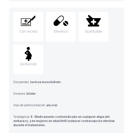
Con receta
Genérico
Sustituible
Gestación
Excipientes:
lactosa monohidrato
.
Envases:
blister
.
Vias de administración:
vía oral
.
Teratogenia:
X - Medicamento contraindicado en cualquier etapa del
embarazo, y en mujeres en edad fértil instaurar contracepción efectiva
durante el tratamiento.
.