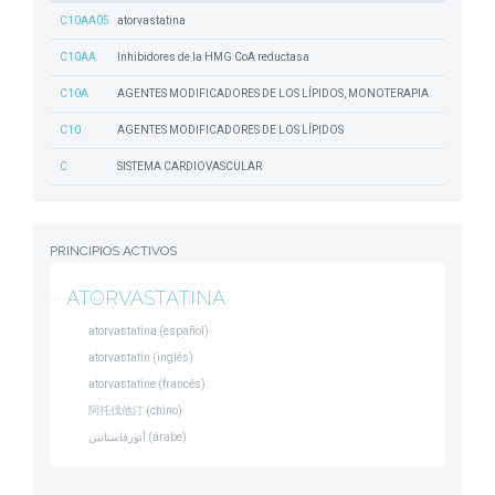
C10AA05
atorvastatina
C10AA
Inhibidores de la HMG CoA reductasa
C10A
AGENTES MODIFICADORES DE LOS LÍPIDOS, MONOTERAPIA
C10
AGENTES MODIFICADORES DE LOS LÍPIDOS
C
SISTEMA CARDIOVASCULAR
PRINCIPIOS ACTIVOS
ATORVASTATINA
atorvastatina (español)
atorvastatin (inglés)
atorvastatine (francés)
阿托伐他汀 (chino)
أتورفاستاتين (árabe)